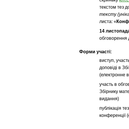
текстом тез д
тексту (унік
листа: «
Конф
14
листопада
обговорення 
Форми участі:
виступ, участ
доповіді в Зб
(електронне 
участь в обго
Збірнику мате
видання)
публікація те
конференції 