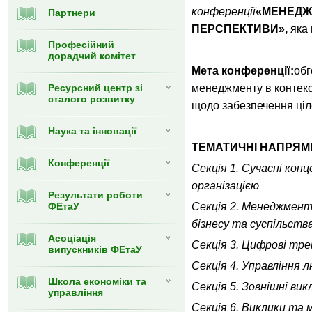
конференції
«МЕНЕДЖ
Партнери
ПЕРСПЕКТИВИ»,
яка 
Професійний
дорадчий комітет
Мета конференції:
обг
Ресурсний центр зі
менеджменту в контекс
сталого розвитку
щодо забезпечення ціле
Наука та інновації
ТЕМАТИЧНІ НАПРЯМ
Конференції
Секція 1. Сучасні кон
організацією
Результати роботи
ФЕтаУ
Секція 2. Менеджмент
бізнесу та суспільств
Асоціація
Секція 3. Цифрові тре
випускників ФЕтаУ
Секція 4. Управління 
Школа економіки та
Секція 5. Зовнішні в
управління
Секція 6. Виклики та