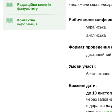
Редакційна колегія
контексті євроінтегр
факультету
Робочі мови конфере
Контактна
інформація
українська
англійська
Формат проведення к
дистанційний
Умови участі:
безкоштовно
Важливі дати:
до 10 листоп
через запов
відправка
на
скриньку
km.c