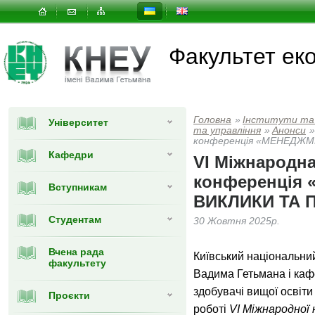
Факультет еко
Головна
»
Інститути та
Університет
та управлiння
»
Анонси
»
конференція «МЕНЕДЖМ
Кафедри
VІ Міжнародна
конференція
Вступникам
ВИКЛИКИ ТА 
Студентам
30 Жовтня 2025р.
Вчена рада
Київський національний
факультету
Вадима Гетьмана і ка
здобувачі вищої освіти
Проєкти
роботі
VІ Міжнародної 