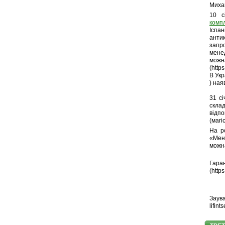
Михай
10 с
комп
Іспа
анти
запр
мене
можн
(http
В Укр
) ная
31 сі
склад
відп
(магі
На р
«Мене
можн
Гара
(http
Заув
lifin