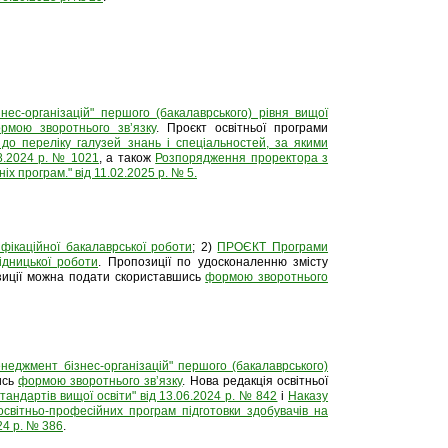
ес-організацій" першого (бакалаврського) рівня вищої
рмою зворотнього звʼязку
. Проєкт освітньої програми
до переліку галузей знань і спеціальностей, за якими
08.2024 р. № 1021
, а також
Розпорядження прорект
ора з
іх програм." від 11.02.2025 р. № 5
.
ікаційної бакалаврської роботи
; 2)
ПРОЄКТ Програми
дницької роботи
. Пропозиції по удосконаленню змісту
озиції можна подати скориставшись
формою зворотнього
неджмент бізнес-організацій" першого (бакалаврського)
ись
формою зворотнього звʼязку
. Нова редакція освітньої
андартів вищої освіти" від 13.06.2024 р. № 842
і
Наказу
освітньо-професійних програм підготовки здобувачів на
24 р. № 386
.