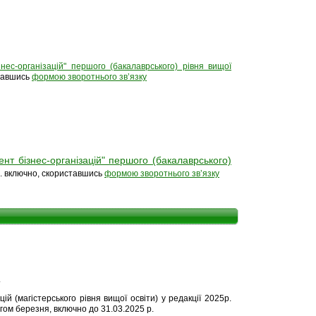
ес-організацій" першого (бакалаврського) рівня вищої
ставшись
формою зворотнього звʼязку
т бізнес-організацій" першого (бакалаврського)
 р. включно, скориставшись
формою зворотнього звʼязку
.
й (магістерського рівня вищої освіти) у редакції 2025р.
ом березня, включно до 31.03.2025 р.