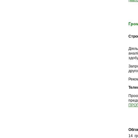
(маг
Гром
Строк
Діял
аналі
здобу
Запр
друго
Реко
Теле
Проєк
пред
ПРОГР
Обго
14 г