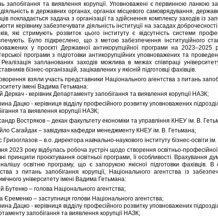
нь запобігання та виявлення корупції. Уповноважені є первинною ланкою заг
діяльність в державних органах, органах місцевого самоврядування, державн
ців покладається задача з організації та здійснення комплексу заходів із зап
огти керівнику забезпечувати діяльність інституції на засадах доброчеснос
иків, які стримують розвиток цього інституту є відсутність системи проф
зпечують. Було підкреслено, що з метою забезпечення інституційного ст
новажених у проєкті Державної антикорупційної програми на 2023–2025 р
стерської програми з підготовки антикорупційних уповноважених та проведен
. Реалізація запланованих заходів можлива в межах співпраці університет
тавників бізнес-організацій, зацікавлених у якісній підготовці фахівців.
оворення взяли участь представники Національного агентства з питань запобі
рситету імені Вадима Гетьмана:
й Деркач - керівник Департаменту запобігання та виявлення корупції НАЗК;
ина Дацко - керівниця відділу професійного розвитку уповноважених підрозд
ігання та виявлення корупції НАЗК;
андр Востряков – декан факультету економіки та управління КНЕУ ім. В. Геть
йло Сагайдак – завідувач кафедри менеджменту КНЕУ ім. В. Гетьмана;
 Гризоглазов – в.о. директора навчально-наукового інституту бізнес-освіти ім.
чня 2023 року відбулась робоча зустріч щодо створення освітньо-професійн
ні принципи проєктування освітньої програми, її особливості. Врахування д
оналішу освітню програму, що є запорукою якісної підготовки фахівців. В
тства з питань запобігання корупції, Національного агентства із забезпе
мічного університету імені Вадима Гетьмана:
й Бутенко – голова Національного агентства;
а Єременко – заступниця голови Національного агентства;
ина Дацко - керівниця відділу професійного розвитку уповноважених підрозді
таменту запобігання та виявлення корупції НАЗК;