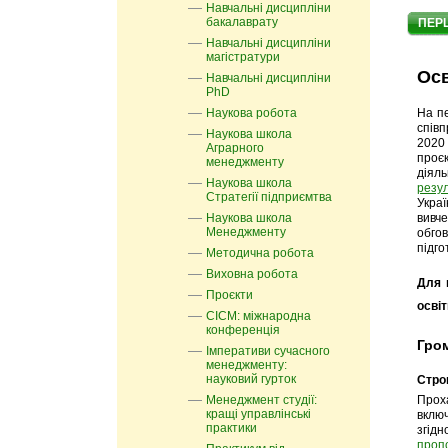
Навчальні дисципліни
бакалаврату
ПЕР
Навчальні дисципліни
магістратури
Осв
Навчальні дисципліни
PhD
Наукова робота
На пе
співп
Наукова школа
2020 
Аграрного
проє
менеджменту
діял
Наукова школа
резу
Стратегії підприємтва
Укра
Наукова школа
вивче
Менеджменту
обгов
підго
Методична робота
Виховна робота
Для 
Проєкти
освіт
СІСМ: міжнародна
конференція
Гром
Імперативи сучасного
менеджменту:
науковий гурток
Строк
Менеджмент студії:
Прох
кращі управлінські
вклю
практики
згідн
пропо