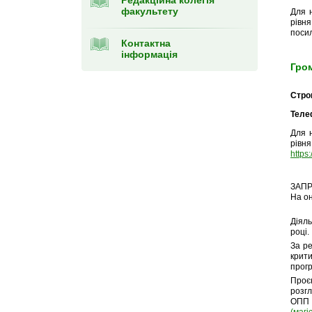
Редакційна колегія
факультету
Для 
рів
поси
Контактна
інформація
Гром
Стро
Теле
Для 
рів
https
ЗАПР
На о
Діяль
році.
За ре
крит
прог
Проє
розгл
ОПП 