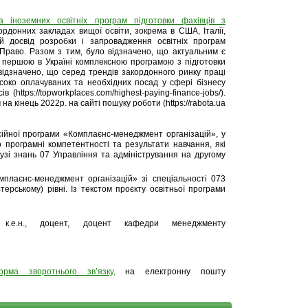
а іноземних освітніх програм підготовки фахівців з
донних закладах вищої освіти, зокрема в США, Італії,
й досвід розробки і запровадження освітніх програм
Право. Разом з тим, було відзначено, що актуальним є
 першою в Україні комплексною програмою з підготовки
відзначено, що серед трендів закордонного ринку праці
исоко оплачуваних та необхідних посад у сфері бізнесу
нсів (https://topworkplaces.com/highest-paying-finance-jobs/).
на кінець 2022р. на сайті пошуку роботи (https://rabota.ua
есійної програми «Комплаєнс-менеджмент організацій», у
о програмні компетентності та результати навчання, які
узі знань 07 Управління та адміністрування на другому
мплаєнс-менеджмент організацій» зі спеціальності 073
ерському) рівні. Із текстом проєкту освітньої програми
 к.е.н., доцент, доцент кафедри менеджменту
орма зворотнього зв’язку,
на електронну пошту