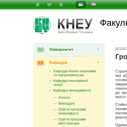
Факуль
Інсти
Університет
Гро
Кафедри
Кафедра бізнес-економіки
Страте
та підприємництва
яка ві
голов
Кафедра економічної
завдан
теорії
локаль
Кафедра менеджменту
до орг
якості
Анонси
Викладачі
Стейкх
зазна
Освітні програми
контек
бакалаврату
реаліз
Освітні програми
магістратури
Однією