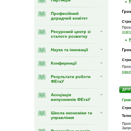
Партнери
Гром
Професійний
дорадчий комітет
Строк
Прох
Ресурсний центр зі
освіт
сталого розвитку
Наука та інновації
Гром
Строк
Конференції
Прох
рівн
Результати роботи
ФЕтаУ
ДРУГ
Асоціація
випускників ФЕтаУ
Гром
Стро
Школа економіки та
Теле
управління
Проп
Запро