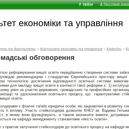
Увійти
Реєстрація нових
тет економiки та управлiння
тути та факультети
»
Факультет економiки та управлiння
»
Кафедри
»
К
мадські обговорення
гією реформування вищої освіти передбачено створення системи забезп
дповідає рекомендаціям і стандартам Європейського простору вищої о
ною технологією досягнення відповідності освітньої системи вимога
нями для закладу вищої освіти в контексті такої реформи є: 1) інституці
ному рівні за участю державних, громадських та професійних організаці
анізації та удосконалення освітнього процесу, що гарантуватиме сті
 вищої освіти.
олдерами є фізичні та/або юридичні особи, які зацікавлені в розвитку с
ють її впливу. Участь стейкхолдерів дозволяє КНЕУ ім. Вадима Гетьм
ст, в якому вони функціонують, а таккож визначити вимоги, дотриманн
ується на кафедрі менеджменту становитиме «якість освіти».
 з практик залучення стейкхолдерів до освітнього процесу на кафедрі 