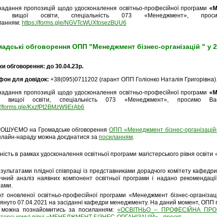
надання пропозицій щодо удосконалення освітньо-професійної програми
«М
ня вищої освіти, спеціальність 073 «Менеджмент», пр
ланням:
https://forms.gle/NGVTcWUXfosezBUU6
адські обговорення ОПП "Менеджмент бізнес-організацій " у 2
ки обговорення:
до 30.04.23р.
фон для довідок:
+38(095)0711202 (гарант ОПП Голіонко Наталія Григорівна)
надання пропозицій щодо удосконалення освітньо-професійної програми
«М
ня вищої освіти, спеціальність 073 «Менеджмент», просимо В
://forms.gle/KxzfPt2BMzW9ErAb6
ОШУЄМО на Громадське обговорення
ОПП «Менеджмент бізнес-організацій
нлайн-нараду можна доєднатися за
посиланням
.
ність в рамках удосконалення освітньої програми магістерського рівня освіт
зультатами плідної співпраці із представниками дорадчого комітету кафедр
ичний аналіз наявних компонент освітньої програми і надано рекомендації
рами.
кт оновленої освітньо-професійної програми «Менеджмент бізнес-організацій
януто 07.04.2021 на засіданні кафедри менеджменту. На даний момент, ОПП п
можна познайомитись за посиланням:
«ОСВІТНЬО – ПРОФЕСІЙНА ПРОГРА