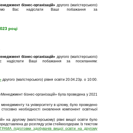
енеджмент бізнес-організацій»
другого (магістерського)
осимо Вас надіслати Ваші побажання за
023 році
.
енеджмент бізнес-організацій»
другого (магістерського)
ас надіслати Ваші побажання за посиланням:
»
другого (магістерського) рівня освіти 20.04.23р. о 10:00.
и «Менеджмент бізнес-організацій» була проведена у 2021
и менеджменту та університету в цілому, було проведено
 стосовно необхідності оновлення компонент освітньої
» на другому (магістерському) рівні вищої освіти було
редставлена до розгляду усім стейкхолдерам. Із текстом
МА підготовки здобувачів вищої освіти на другому