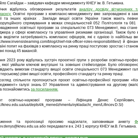
ло Сагайдак – завідувач кафедри менеджменту КНЕУ ім. В. Гетьмана.
ічня відбулось обговорення результатів
аналізу досвіду вітчизняних т
лаєнсу
.
Освітні програми з комплаєнс-менеджменту вже запроваджені в закор
нії та інших країнах . Заклади вищої освіти України також мають певни
корупційного спрямування в межах спеціальностей 052 Політологія та 081 
овадження освітньої програми за спеціальністю 073 Менеджмент, яка стане
джера у сфері комплаєнсу та управління ризиками організації. Також було 
а виділити затребуваність комплаєнс офіцерів, які є однією із найбільш в
s://www.invensislearning.com/blog/chief-risk-officer-roles-responsibilities/) й фіна
аїні попит на фахівців з комплаєнсу на ринку праці поступово зростає і станом 
вні понад 45 вакансій.
чня 2023 року відбулась зустріч проєктної групи з розробки освітньо-проф
 якої увійшли ключові внутрішні та зовнішні стейкголдери. Було обговорен
овідають вимогам стандарту вищої освіти спеціальності 073 Менеджмент гал
стерському) рівні вищої освіти, професійного стандарту та ринку праці.
озгляд спільноти пропонується проєкт освітньо-професійної програми «Ко
джмент» галузі знань 07 Управління та адміністрування на другому (магіст
а познайомитись
з
а посиланням.
нт освітньо-наукової програми – Ліфінцев Денис Сергійович,
s://kneu.edu.ua/ua/depts4/k_menedzhmentu/vykladachi_men/Lifincev.D.S/)
аження та пропозиції просимо надсилати, заповнивши анкету
Ф
tsev.denys@kneu.edu.ua або передавати в к. 243 1 корпусу КНЕУ ім.В. Гетьмана.