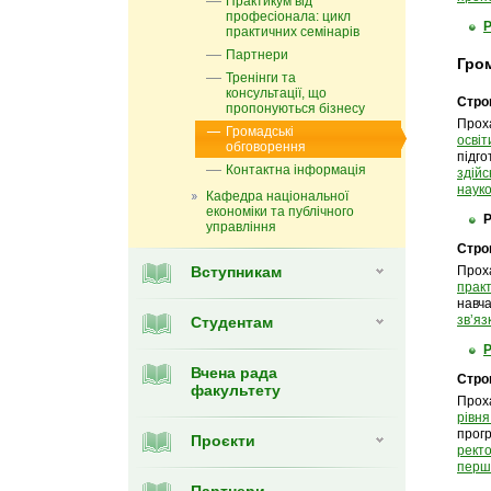
Практикум від
професіонала: цикл
практичних семінарів
Партнери
Гром
Тренінги та
консультації, що
Строк
пропонуються бізнесу
Прох
Громадські
освіт
обговорення
підг
Контактна інформація
здійс
науко
Кафедра національної
економіки та публічного
управління
Строк
Вступникам
Прох
прак
навч
звʼяз
Студентам
Вчена рада
Строк
факультету
Прох
рівня
прог
Проєкти
рект
першо