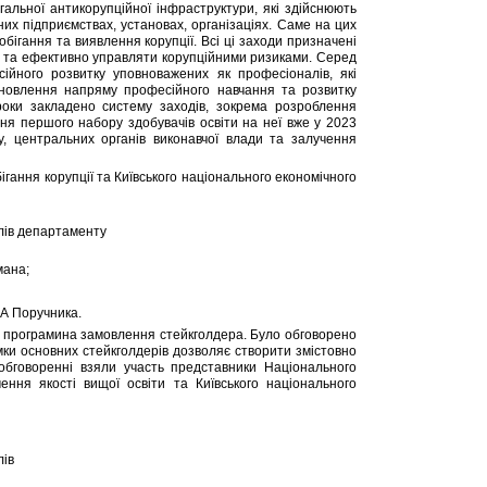
альної антикорупційної інфраструктури, які здійснюють
их підприємствах, установах, організаціях. Саме на цих
обігання та виявлення корупції. Всі ці заходи призначені
ті та ефективно управляти корупційними ризиками. Серед
есійного розвитку уповноважених як професіоналів, які
ановлення напряму професійного навчання та розвитку
оки закладено систему заходів, зокрема розроблення
ня першого набору здобувачів освіти на неї вже у 2023
у, центральних органів виконавчої влади та залучення
гання корупції та Київського національного економічного
ілів департаменту
мана;
 А Поручника.
ої програмина замовлення стейкголдера. Було обговорено
умки основних стейкголдерів дозволяє створити змістовно
 обговоренні взяли участь представники Національного
чення якості вищої освіти та Київського національного
лів