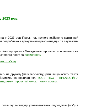
у 2023 році
ена у 2023 році.Проєктною групою здійснено критичний
кий розроблено з врахуванням рекомендацій та зауважень
сійної програми «Менеджмент проєктів і консалтинг» на
 платформі Zoom за
посиланням.
ього зв’язку
.
.
г» на другому (магістерському) рівні вищої освіти також
айомитись за посиланням:
«ОСВІТНЬО – ПРОФЕСІЙНА
неджмент проєктів і консалтинг» - проєкт.
розвитку інституту уповноважених підрозділів (осіб) з