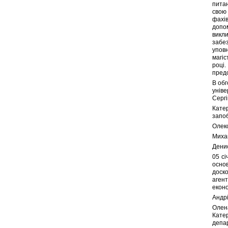
пита
свою 
фахів
допом
викл
забе
упов
магі
році
предс
В обг
уніве
Сергі
Катер
запоб
Олекс
Миха
Денис
05 сі
основ
доск
аген
еконо
Андрі
Олен
Катер
депар