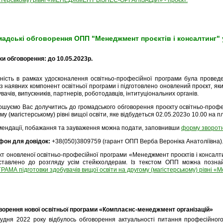
істерському) рівні «МЕНЕДЖМЕНТ БІЗНЕС-ОРГАНІЗАЦІЙ» - проєкт.
адські обговорення ОПП "Менеджмент проєктів і консалтинг" 
и обговорення: до 10.05.2023р.
ьність в рамках удосконалення освітньо-професійної програми була провед
з наявних компонент освітньої програми і підготовлено оновлений проєкт, я
вачів, випускників, партнерів, роботодавців, інтитуціональних органів.
ошуємо Вас долучитись до громадського обговорення проєкту освітньо-профе
му (магістерському) рівні вищої освіти, яке відбудеться 02.05.2023о 10.00 на
мендації, побажання та зауваження можна подати, заповнивши
форму зворотн
фон для довідок:
+38(050)3809759 (гарант ОПП Верба Вероніка Анатоліївна)
т оновленої освітньо-професійної програми «Менеджмент проєктів і консалтин
ставлено до розгляду усім стейкхолдерам. Із текстом ОПП можна позн
АМА підготовки здобувачів вищої освіти на другому (магістерському) рівні «Ме
ворення нової освітньої програми «Комплаєнс-менеджмент організацій»
рудня 2022 року відбулось обговорення актуальності питання професійного 