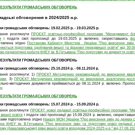
РЕЗУЛЬТАТИ ГРОМАДСЬКИХ ОБГОВОРЕНЬ
адські обговорення в 2024/2025 н.р.
и громадських обговорень: 19.02.2025 р. - 19.03.2025 р.
ання розглянути
ПРОЄКТ освітньо-
професійної програми "Менеджмент бізн
и
і подати свої пропозиції до 19.03.2025 р. включно, скориставшись
фо
отовлена згідно
Постанови Кабінету Міністрів України "Про внесення змін 
нюється підготовка здобувачів вищої та фахової передвищої освіти
" від 30.
во-педагогічної роботи КНЕУ ім. В.Гетьмана "Про підготовку до відкриття освітн
РЕЗУЛЬТАТИ ГРОМАДСЬКИХ ОБГОВОРЕНЬ
и громадських обговорень: 25.10.2024 р. - 08.11.2024 р.
ання розглянути: 1)
ПРОЄКТ Методичних рекомендацій до виконання кваліф
тики
; 3)
ПРОЄКТ Методичних рекомендацій до виконання аналітично-дослі
ально-методичних документів приймаються до 08.11.2024 р. включно. Проп
ку
.
РЕЗУЛЬТАТИ ГРОМАДСЬКИХ ОБГОВОРЕНЬ
и громадських обговорень: 15.07.2024 р. - 15.09.2024 р.
ання розглянути
ПРОЄКТ нової редакції освітньо-
професійної програми "Ме
 вищої освіти
і подати свої пропозиції до 15.09.2024 р. включно, скориставш
рами підготовлена згідно
Наказу МОН України "Про внесення змін до деяких ст
ора КНЕУ ім. В.Гетьмана "Про внесення змін та підготовку нової редакції 
му (бакалаврському) рівні вищої освіти впродовж 2024-2025 н.р." від 27.06.20