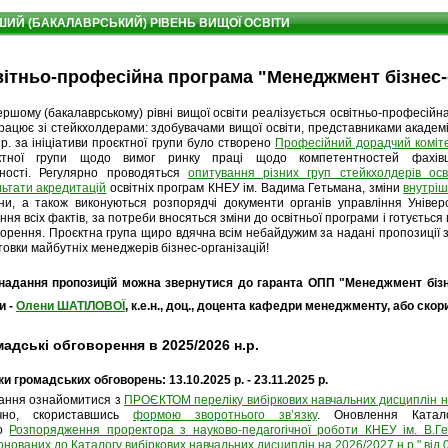
ШИЙ (БАКАЛАВРСЬКИЙ) РІВЕНЬ ВИЩОЇ ОСВІТИ
ітньо-професійна програма "Менеджмент бізнес-
ршому (бакалаврському) рівні вищої освіти реалізується освітньо-професійн
рацює зі стейкхолдерами: здобувачами вищої освіти, представниками академі
р. за ініціативи проєктної групи було створено
Професійний дорадчий коміте
ктної групи щодо вимог ринку праці щодо компетентностей фахівці
ьності.
Регулярно проводяться
опитування різних груп стейкхолдерів осв
льтати акредитацій
освітніх програм КНЕУ ім. Вадима Гетьмана, зміни
внутріш
їни, а також виконуються розпорядчі документи органів управління Уніве
ння всіх фактів, за потреби вносяться зміни до освітньої програми і готується
орення. Проєктна група щиро вдячна всім небайдужим за надані пропозиції з
товки майбутніх менеджерів бізнес-організацій!
надання пропозицій можна звернутися до гаранта ОПП "Менеджмент бізнес
и -
Олени ШАТІЛОВОЇ
, к.е.н., доц., доцента кафедри менеджменту, або ско
адські обговорення в 2025/2026 н.р.
и громадських обговорень: 13.10.2025 р. - 23.11.2025 р.
ання ознайомитися з
ПРОЄКТОМ переліку вибіркових навчальних дисциплін на
чно, скориставшись
формою зворотнього звʼязку
. Оновлення Катало
о
Розпорядження проректора з науково-педагогічної роботи КНЕУ ім. В.Ге
нованих до Каталогу вибіркових навчальних дисциплін на 2026/2027 н.р." від 