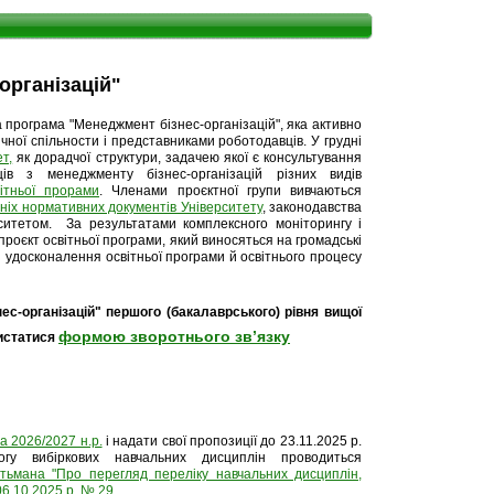
організацій"
а програма "Менеджмент бізнес-організацій", яка активно
чної спільности і представниками роботодавців.
У грудні
т,
як дорадчої структури, задачею якої є консультування
в з менеджменту бізнес-організацій різних видів
ітньої прорами
. Членами проєктної групи вивчаються
ніх нормативних документів Університету
, законодавства
рситетом. З
а результатами комплексного моніторингу і
 проєкт освітньої програми, який виносяться на громадські
 удосконалення освітньої програми й освітнього процесу
-організацій" першого (бакалаврського) рівня вищої
формою зворотнього звʼязку
ристатися
 2026/2027 н.р.
і надати свої пропозиції
до 23.11.2025 р.
гу вибіркових навчальних дисциплін проводиться
тьмана "Про перегляд переліку навчальних дисциплін,
06.10.2025 р. № 29
.