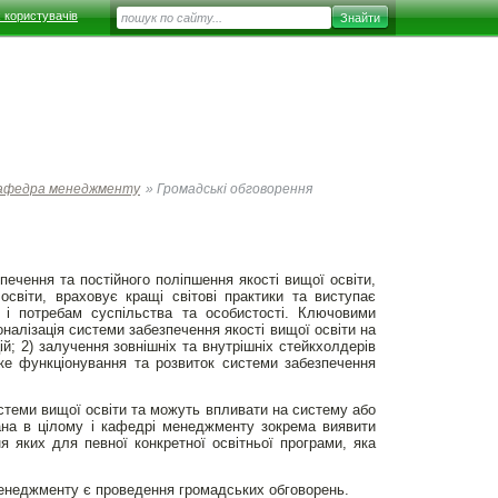
 користувачів
афедра менеджменту
»
Громадські обговорення
ечення та постійного поліпшення якості вищої освіти,
світи, враховує кращі світові практики та виступає
м і потребам суспільства та особистості. Ключовими
оналізація системи забезпечення якості вищої освіти на
й; 2) залучення зовнішніх та внутрішніх стейкхолдерів
йке функціонування та розвиток системи забезпечення
истеми вищої освіти та можуть впливати на систему або
ана в цілому і кафедрі менеджменту зокрема виявити
я яких для певної конкретної освітньої програми, яка
менеджменту є проведення громадських обговорень.