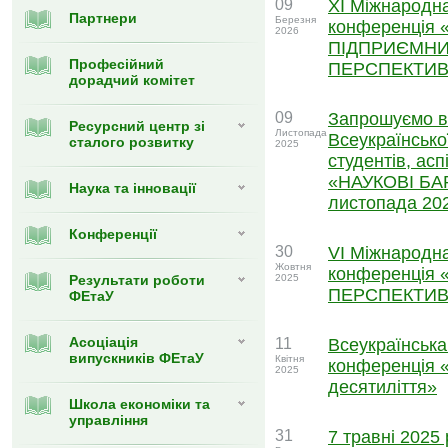
09
XІ Міжнародн
Партнери
Березня
конференція
2026
ПІДПРИЄМНИ
Професійний
ПЕРСПЕКТИВ
дорадчий комітет
09
Запрошуємо вз
Ресурсний центр зі
Листопада
Всеукраїнсько
сталого розвитку
2025
студентів, асп
«НАУКОВІ БАР
Наука та інновації
листопада 20
Конференції
30
VІ Міжнародна
Жовтня
конференція
Результати роботи
2025
ПЕРСПЕКТИВ
ФЕтаУ
Асоціація
11
Всеукраїнська
випускників ФЕтаУ
Квітня
конференція 
2025
десятиліття»
Школа економіки та
управління
31
7 травні 2025 