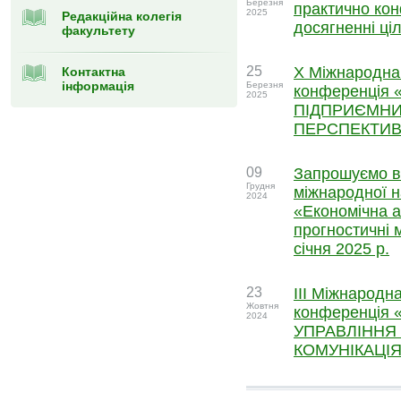
Березня
практично ко
2025
Редакційна колегія
досягненні ці
факультету
25
X Міжнародна
Контактна
інформація
Березня
конференція
2025
ПІДПРИЄМНИ
ПЕРСПЕКТИВ
09
Запрошуємо вз
Грудня
міжнародної н
2024
«Економічна ан
прогностичні 
січня 2025 р.
23
ІІІ Міжнародн
Жовтня
конференція
2024
УПРАВЛІННЯ
КОМУНІКАЦІ