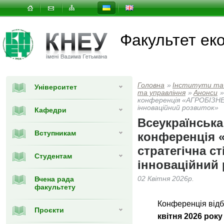
Факультет еко
Головна
»
Інститути та
Університет
та управлiння
»
Анонси
»
конференція «АГРОБІЗНЕ
інноваційний розвиток»
Кафедри
Всеукраїнська
Вступникам
конференція 
стратегічна ст
Студентам
інноваційний
Вчена рада
02 Квітня 2026р.
факультету
Конференція від
Проєкти
квітня 2026 року