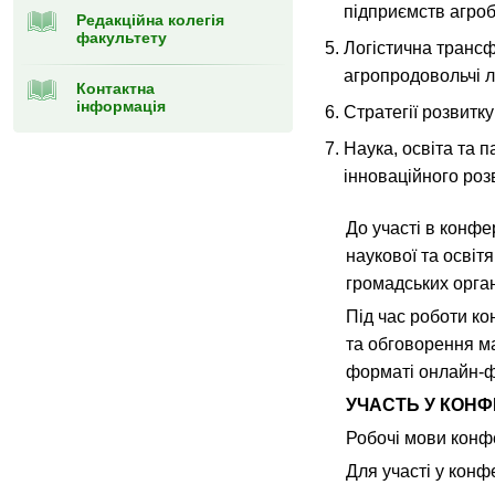
підприємств агроб
Редакційна колегія
факультету
Логістична трансф
агропродовольчі 
Контактна
інформація
Стратегії розвитку
Наука, освіта та 
інноваційного роз
До участі в конф
наукової та освіт
громадських органі
Під час роботи ко
та обговорення ма
форматі онлайн-ф
УЧАСТЬ У КОНФ
Робочі мови конф
Для участі у конф