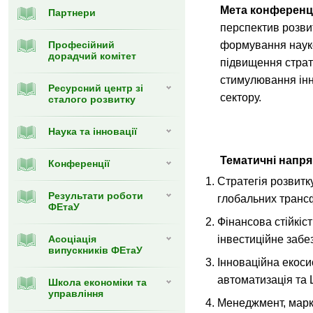
Мета конференц
Партнери
перспектив розвит
Професійний
формування науко
дорадчий комітет
підвищення стратег
стимулювання інн
Ресурсний центр зі
сектору.
сталого розвитку
Наука та інновації
Тематичні напря
Конференції
Стратегія розвитк
Результати роботи
глобальних транс
ФЕтаУ
Фінансова стійкіс
Асоціація
інвестиційне забе
випускників ФЕтаУ
Інноваційна екоси
автоматизація та
Школа економіки та
управління
Менеджмент, марке