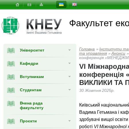
Факультет еко
Головна
»
Інститути та
Університет
та управлiння
»
Анонси
»
конференція «МЕНЕДЖМ
Кафедри
VІ Міжнародна
конференція
Вступникам
ВИКЛИКИ ТА 
Студентам
30 Жовтня 2025р.
Вчена рада
Київський національний
факультету
Вадима Гетьмана і ка
здобувачі вищої освіти
Проєкти
роботі
VІ Міжнародної 