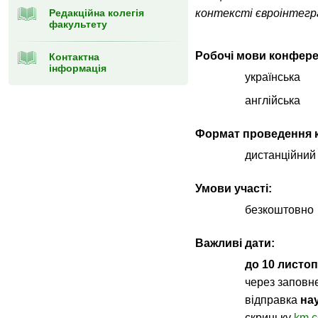
Редакційна колегія
контексті євроінтегр
факультету
Робочі мови конфере
Контактна
інформація
українська
англійська
Формат проведення к
дистанційний
Умови участі:
безкоштовно
Важливі дати:
до 10 листоп
через запов
відправка
на
скриньку
km.c