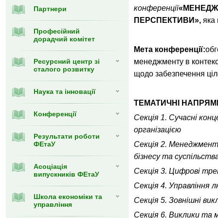
конференції
«МЕНЕДЖ
Партнери
ПЕРСПЕКТИВИ»,
яка 
Професійний
дорадчий комітет
Мета конференції:
обг
Ресурсний центр зі
менеджменту в контекс
сталого розвитку
щодо забезпечення ціле
Наука та інновації
ТЕМАТИЧНІ НАПРЯМ
Конференції
Секція 1. Сучасні кон
організацією
Результати роботи
ФЕтаУ
Секція 2. Менеджмент
бізнесу та суспільств
Асоціація
Секція 3. Цифрові тре
випускників ФЕтаУ
Секція 4. Управління 
Школа економіки та
Секція 5. Зовнішні в
управління
Секція 6. Виклики та