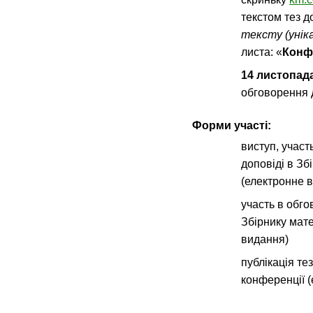
текстом тез д
тексту (унік
листа: «
Конф
14
листопада
обговорення 
Форми участі:
виступ, участ
доповіді в Зб
(електронне 
участь в обго
Збірнику мате
видання)
публікація те
конференції 