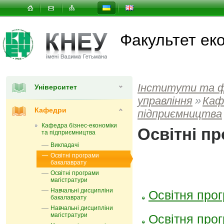
Факультет еко
Інститути та 
Університет
управлiння
»
Каф
Кафедри
підприємництва
Кафедра бізнес-економіки
Освітні п
та підприємництва
Викладачі
Освітні програми
бакалаврату
Освітні програми
магістратури
Навчальні дисципліни
Освітня прог
бакалаврату
Навчальні дисципліни
магістратури
Освітня про