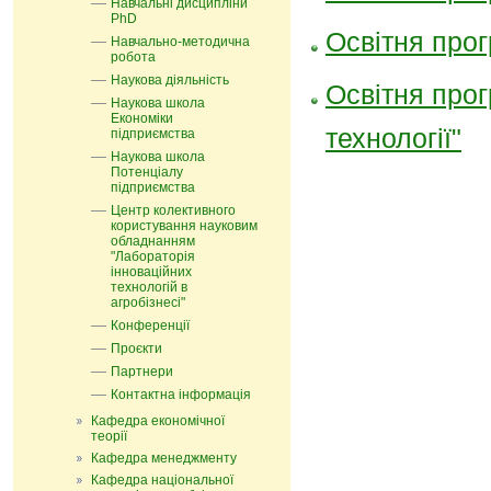
Навчальні дисципліни
PhD
Освітня прог
Навчально-методична
робота
Наукова діяльність
Освітня прог
Наукова школа
Економіки
технології"
підприємства
Наукова школа
Потенціалу
підприємства
Центр колективного
користування науковим
обладнанням
"Лабораторія
інноваційних
технологій в
агробізнесі"
Конференції
Проєкти
Партнери
Контактна інформація
Кафедра економічної
теорії
Кафедра менеджменту
Кафедра національної