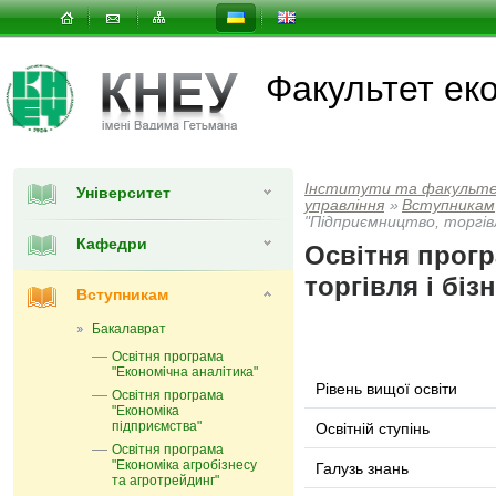
Факультет еко
Інститути та факульт
Університет
управлiння
»
Вступникам
"Підприємництво, торгівл
Кафедри
Освітня прог
торгівля і біз
Вступникам
Бакалаврат
Освітня програма
"Економічна аналітика"
Рівень вищої освіти
Освітня програма
"Економіка
підприємства"
Освітній ступінь
Освітня програма
"Економіка агробізнесу
Галузь знань
та агротрейдинг"