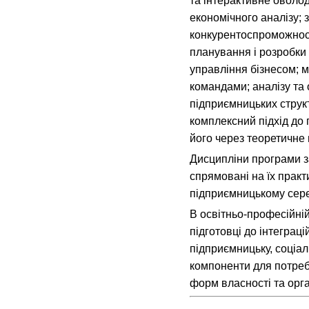
та інтерактивне оволо
економічного аналізу;
конкурентоспроможност
планування і розробки 
управління бізнесом; м
командами; аналізу та 
підприємницьких струк
комплексний підхід до 
його через теоретичне 
Дисципліни програми за
спрямовані на їх практ
підприємницькому сер
В освітньо-професійні
підготовці до інтеграці
підприємницьку, соціал
компоненти для потреб
форм власності та орг