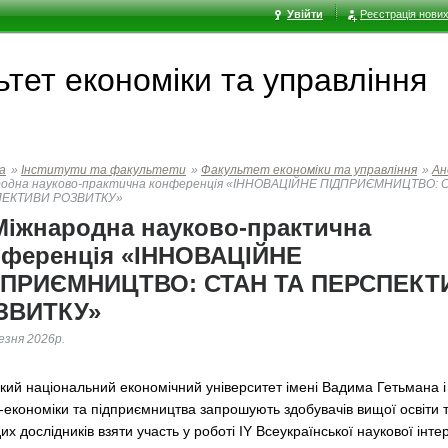
Увійти
Реєстрація нових
тет економiки та управлiння
а
»
Інститути та факультети
»
Факультет економiки та управлiння
»
Ан
родна науково-практична конференція «ІННОВАЦІЙНЕ ПІДПРИЄМНИЦТВО: 
ЕКТИВИ РОЗВИТКУ»
Міжнародна науково-практична
нференція «ІННОВАЦІЙНЕ
ДПРИЄМНИЦТВО: СТАН ТА ПЕРСПЕКТ
ЗВИТКУ»
езня 2026р.
ький національний економічний університет імені Вадима Гетьмана 
с-економіки та підприємництва запрошують здобувачів вищої освіти 
х дослідників взяти участь у роботі ІY Всеукраїнської наукової інте