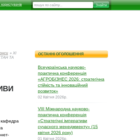
 користувачів
онси
»
XІ
ОСТАННІ ОГОЛОШЕННЯ
СТАН ТА
Всеукраїнська науково-
практична конференція
«АГРОБІЗНЕС 2026: стратегічна
стійкість та інноваційний
ИВИ
розвиток»
02 Квітня 2026р.
VІII Міжнародна науково-
практична конференція
«Стратегічні імперативи
і кафедра
сучасного менеджменту» (15
та
квітня 2026 року)
рнет-
01 Квітня 2026р.