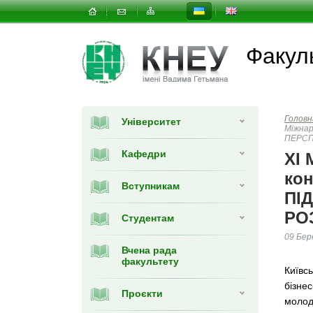
Факуль
Головн
Університет
Міжна
ПЕРСП
Кафедри
XІ 
ко
Вступникам
ПІ
РО
Студентам
09 Бер
Вчена рада
факультету
Київс
бізне
Проєкти
молоди