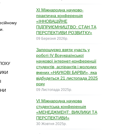
а
XІ Міжнародна науково-
практична конференція
«ІННОВАЦІЙНЕ
есійному
ПІДПРИЄМНИЦТВО: СТАН ТА
и.
ПЕРСПЕКТИВИ РОЗВИТКУ»
09 Березня 2026р.
Запрошуємо взяти участь у
роботі ІV Всеукраїнської
наукової інтернет-конференції
ЕПОХУ
студентів, аспірантів і молодих
ТИКИ
вчених «НАУКОВІ БАРВИ», яка
відбудеться 21 листопада 2025
І
року
09 Листопада 2025р.
ЇНИ
VІ Міжнародна наукова
студентська конференція
«МЕНЕДЖМЕНТ: ВИКЛИКИ ТА
ПЕРСПЕКТИВИ»
30 Жовтня 2025р.