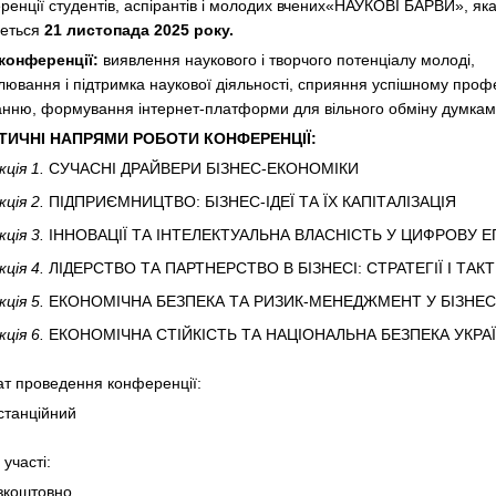
ренції студентів, аспірантів і молодих вчених«НАУКОВІ БАРВИ», як
деться
21 листопада 2025 року.
конференції:
виявлення наукового і творчого потенціалу молоді,
лювання і підтримка наукової діяльності, сприяння успішному проф
анню, формування інтернет-платформи для вільного обміну думкам
ТИЧНІ НАПРЯМИ РОБОТИ КОНФЕРЕНЦІЇ:
кція 1.
СУЧАСНІ ДРАЙВЕРИ БІЗНЕС-ЕКОНОМІКИ
кція 2.
ПІДПРИЄМНИЦТВО: БІЗНЕС-ІДЕЇ ТА ЇХ КАПІТАЛІЗАЦІЯ
кція 3.
ІННОВАЦІЇ ТА ІНТЕЛЕКТУАЛЬНА ВЛАСНІСТЬ У ЦИФРОВУ 
кція 4.
ЛІДЕРСТВО ТА ПАРТНЕРСТВО В БІЗНЕСІ: СТРАТЕГІЇ І ТАК
кція 5.
ЕКОНОМІЧНА БЕЗПЕКА ТА РИЗИК-МЕНЕДЖМЕНТ У БІЗНЕС
кція 6.
ЕКОНОМІЧНА СТІЙКІСТЬ ТА НАЦІОНАЛЬНА БЕЗПЕКА УКРА
т проведення конференції:
станційний
участі:
зкоштовно