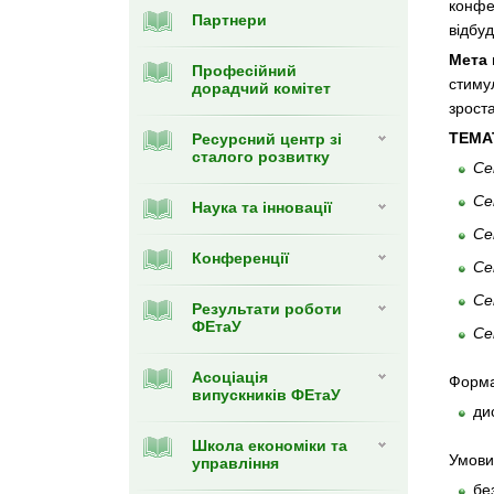
конфе
Партнери
відбу
Мета 
Професійний
стиму
дорадчий комітет
зрост
ТЕМА
Ресурсний центр зі
сталого розвитку
Се
Се
Наука та інновації
Се
Конференції
Се
Се
Результати роботи
ФЕтаУ
Се
Асоціація
Форма
випускників ФЕтаУ
ди
Школа економіки та
Умови 
управління
бе