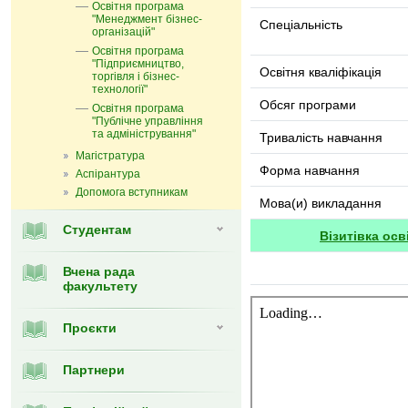
Освітня програма
"Менеджмент бізнес-
Спеціальність
організацій"
Освітня програма
"Підприємництво,
Освітня кваліфікація
торгівля і бізнес-
технології"
Обсяг програми
Освітня програма
"Публічне управління
та адміністрування"
Тривалість навчання
Магістратура
Форма навчання
Аспірантура
Допомога вступникам
Мова(и) викладання
Студентам
Візитівка ос
Вчена рада
факультету
Проєкти
Партнери