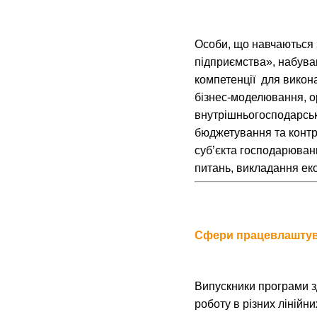
Особи, що навчаються 
підприємства», набува
компетенції для викона
бізнес-моделювання, ор
внутрішньогосподарськ
бюджетування та контро
суб’єкта господарюван
питань, викладання ек
Сфери працевлаштув
Випускники програми з
роботу в різних лінійн