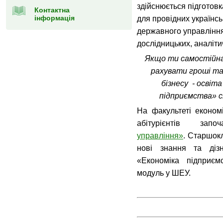
здійснюється підготов
Контактна
інформація
для провідних українсь
державного управління
дослідницьких, аналіти
Якщо ти самостійна
рахувати гроші т
бізнесу - освіта
підприємства» с
На факультеті економ
абітурієнтів запо
управління»
. Старшок
нові знання та дізн
«Економіка підпри
модуль у ШЕУ.