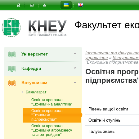
Факультет еко
Інститути та факульт
Університет
управлiння
»
Вступникам
"Економіка підприємства
Кафедри
Освітня прогр
підприємства
Вступникам
Бакалаврат
Освітня програма
"Економічна аналітика"
Рівень вищої освіти
Освітня програма
"Економіка
підприємства"
Освітній ступінь
Освітня програма
"Економіка агробізнесу
Галузь знань
та агротрейдинг"