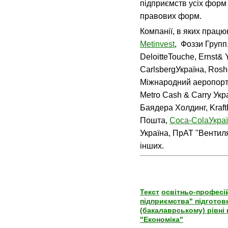
підприємств усіх форм 
правових форм.
Компанії, в яких працю
Metinvest
, Фоззи Групп
DeloitteTouche, Ernst&
CarlsbergУкраїна, Rosh
Міжнародний аеропорт 
Metro Cash & Carry Укр
Баядера Холдинг, Kraf
Пошта,
Coca-ColaУкра
Україна, ПрАТ "Вентиля
інших.
Текст
освітньо-професі
підприємства" підготов
(бакалаврському) рівні 
"Економіка"