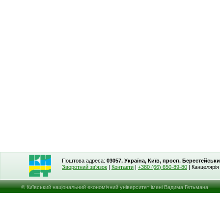
Поштова адреса:
03057, Україна, Київ, просп. Берестейськи
Зворотний зв'язок
|
Контакти
|
+380 (66) 650-89-80
| Канцелярі
© Київський національний економічний університет імені Вадима Гетьмана