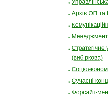
Управлінська
Архів ОП т
Комунікацій
Менеджмент 
Стратегічне 
(вибіркова)
Соціоеконом
Сучасні конц
Форсайт-мене