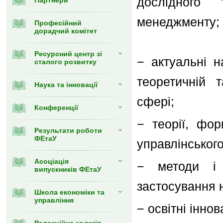
дослідного
Партнери
менеджменту;
Професійний
дорадчий комітет
Ресурсний центр зі
− актуальні н
сталого розвитку
теоретичній 
Наука та інновації
сфері;
Конференції
− теорії, фор
Результати роботи
ФЕтаУ
управлінськог
Асоціація
− методи і 
випускників ФЕтаУ
застосування н
Школа економіки та
управління
− освітні іннов