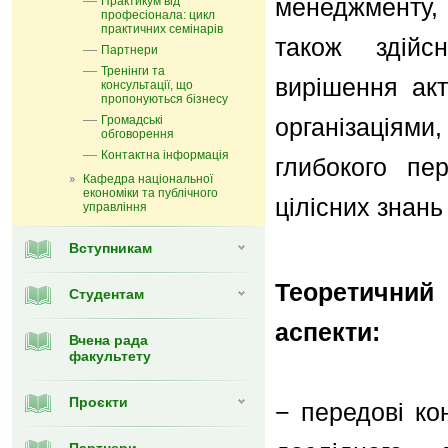
менеджменту, 
Практикум від
професіонала: цикл
практичних семінарів
також здійсн
Партнери
Тренінги та
вирішення ак
консультації, що
пропонуються бізнесу
Громадські
організаціями
обговорення
Контактна інформація
глибокого пе
Кафедра національної
економіки та публічного
цілісних знань
управління
Вступникам
Теоретичний
Студентам
аспекти:
Вчена рада
факультету
Проєкти
− передові ко