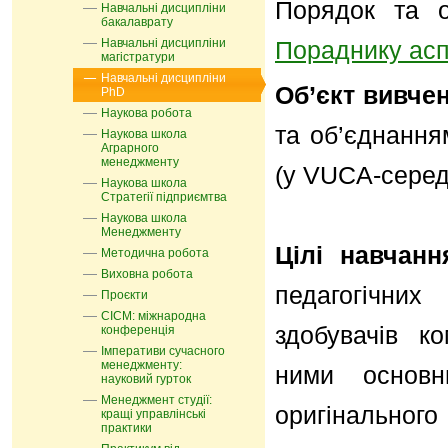
Порядок та о
Навчальні дисципліни
бакалаврату
Навчальні дисципліни
Пораднику асп
магістратури
Навчальні дисципліни
Об’єкт вивче
PhD
Наукова робота
та об’єднання
Наукова школа
Аграрного
менеджменту
(у VUCA-серед
Наукова школа
Стратегії підприємтва
Наукова школа
Менеджменту
Цілі навчанн
Методична робота
Виховна робота
педагогічни
Проєкти
СІСМ: міжнародна
здобувачів к
конференція
Імперативи сучасного
менеджменту:
ними основн
науковий гурток
Менеджмент студії:
оригінально
кращі управлінські
практики