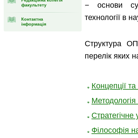
Редакційна колегія
− основи суч
факультету
технології в нау
Контактна
інформація
Структура О
перелік яких н
Концепції т
Методологія
Стратегічне 
Філософія н