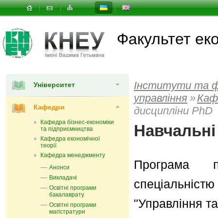
Факультет еко
Інститути та 
Університет
управлiння
»
Каф
Кафедри
дисципліни PhD
Кафедра бізнес-економіки
Навчальні
та підприємництва
Кафедра економічної
теорії
Кафедра менеджменту
Програма п
Анонси
Викладачі
спеціальніс
Освітні програми
бакалаврату
"Управління та
Освітні програми
магістратури