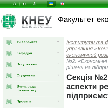
Факультет еко
Інститути та 
Університет
управлiння
»
Кон
Кафедри
економічний роз
№2: «Економічні
Вступникам
рішень на підпр
Секція №2:
Студентам
аспекти ре
Вчена рада
факультету
підприємс
Проєкти