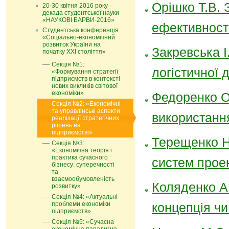
Орішко Т.В.
20-30 квітня 2016 року
декада студентської науки
«НАУКОВІ БАРВИ-2016»
ефективност
Студентська конференція
«Соціально-економічний
розвиток України на
Закревська І
початку ХХІ століття»
Секція №1:
логістичної 
«Формування стратегії
підприємств в контексті
нових викликів світової
економіки»
Федоренко О.
Секція №2: «Економічні
та управлінські аспекти
використан
реалізації стратегічних
рішень на
підприємстві»
Терещенко Н.
Секція №3:
«Економічна теорія і
практика сучасного
систем прое
бізнесу: суперечності
та
взаємообумовленість
Коляденко А
розвитку»
Секція №4: «Актуальні
проблеми економіки
концепція чи
підприємств»
Секція №5: «Сучасна