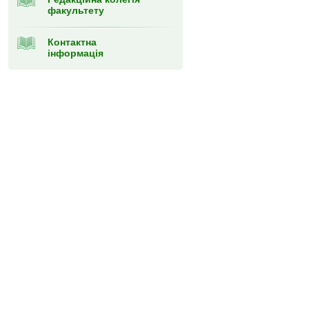
факультету
Контактна
інформація