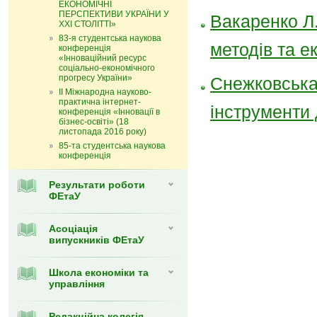
ЕКОНОМІЧНІ
ПЕРСПЕКТИВИ УКРАЇНИ У
Вакаренко Л.
ХХІ СТОЛІТТІ»
83-я студентська наукова
методів та е
конференція
«Інноваційний ресурс
соціально-економічного
прогресу України»
Снежковська 
ІІ Міжнародна науково-
практична інтернет-
інструменти 
конференція «Інновації в
бізнес-освіті» (18
листопада 2016 року)
85-та студентська наукова
конференція
Результати роботи
ФЕтаУ
Асоціація
випускників ФЕтаУ
Школа економіки та
управління
Редакційна колегія