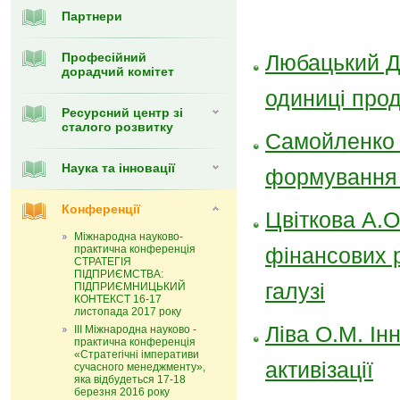
Партнери
Професійний
Любацький Д
дорадчий комітет
одиниці прод
Ресурсний центр зі
сталого розвитку
Самойленко Г
Наука та інновації
формування м
Конференції
Цвіткова А.О
Міжнародна науково-
практична конференція
фінансових р
СТРАТЕГІЯ
ПІДПРИЄМСТВА:
галузі
ПІДПРИЄМНИЦЬКИЙ
КОНТЕКСТ 16-17
листопада 2017 року
Ліва О.М. Ін
ІІІ Міжнародна науково -
практична конференція
«Стратегічні імперативи
активізації
сучасного менеджменту»,
яка відбудеться 17-18
березня 2016 року