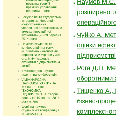
Наумов М.С. 
економічна парадигма
розвитку теорії і
практики управління
розширеного 
підприємством»
Всеукраїнська студентська
операційног
Інтернет-конференція
«Удосконалення
управління організаціями в
умовах інноваційної
Чуйко А. Мет
економіки» (26-29 березня
2014 року)
оцінки ефект
Наукова студентська
конференція на тему:
«Соціально – економічні
підприємстві
перспективи України у ХХІ
столітті» (кафедра
економіки підприємства, 4
секції)
Рога Д.П. Ме
ІІ Міжнародна науково-
практична конференція
оборотними 
V МІЖНАРОДНА
НАУКОВО-ПРАКТИЧНА
КОНФЕРЕНЦІЯ
Тищенко А.,
“ЕКОНОМІКА
ПІДПРИЄМСТВА: теорія і
практика” 10 жовтня 2014
бізнес-проц
року м. Київ
Щорічна наукова
комплексного
студентська конференція
«СОЦІАЛЬНО –