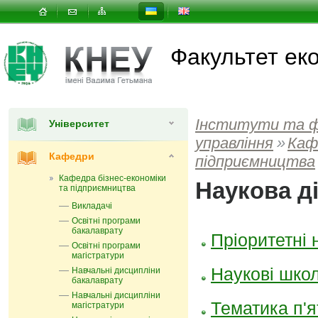
Факультет еко
Інститути та 
Університет
управлiння
»
Каф
Кафедри
підприємництва
Кафедра бізнес-економіки
Наукова д
та підприємництва
Викладачі
Освітні програми
бакалаврату
Пріоритетні
Освітні програми
магістратури
Наукові шко
Навчальні дисципліни
бакалаврату
Навчальні дисципліни
Тематика п'я
магістратури