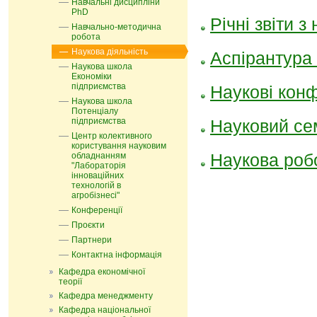
Навчальні дисципліни
PhD
Річні звіти 
Навчально-методична
робота
Наукова діяльність
Аспірантура
Наукова школа
Економіки
підприємства
Наукові конф
Наукова школа
Потенціалу
підприємства
Науковий се
Центр колективного
користування науковим
Наукова робо
обладнанням
"Лабораторія
інноваційних
технологій в
агробізнесі"
Конференції
Проєкти
Партнери
Контактна інформація
Кафедра економічної
теорії
Кафедра менеджменту
Кафедра національної