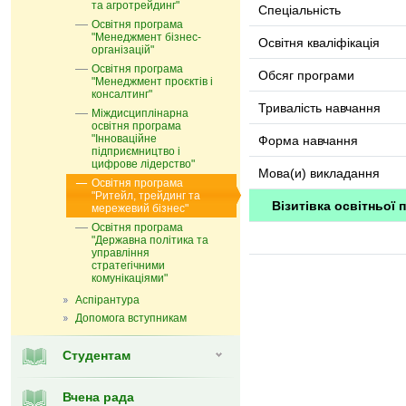
та агротрейдинг"
Спеціальність
Освітня програма
"Менеджмент бізнес-
Освітня кваліфікація
організацій"
Освітня програма
Обсяг програми
"Менеджмент проєктів і
консалтинг"
Тривалість навчання
Міждисциплінарна
освітня програма
"Інноваційне
Форма навчання
підприємництво і
цифрове лідерство"
Мова(и) викладання
Освітня програма
"Ритейл, трейдинг та
Візитівка освітньої 
мережевий бізнес"
Освітня програма
"Державна політика та
управління
стратегічними
комунікаціями"
Аспірантура
Допомога вступникам
Студентам
Вчена рада