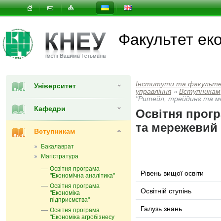
Факультет еко
Інститути та факульт
Університет
управлiння
»
Вступникам
"Ритейл, трейдинг та м
Кафедри
Освітня прогр
та мережевий 
Вступникам
Бакалаврат
Магістратура
Освітня програма
Рівень вищої освіти
"Економічна аналітика"
Освітня програма
Освітній ступінь
"Економіка
підприємства"
Галузь знань
Освітня програма
"Економіка агробізнесу