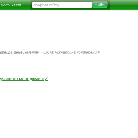
 користувачів
афедра менеджменту
»
СІСМ: міжнародна конференція
сучасного менеджменту"