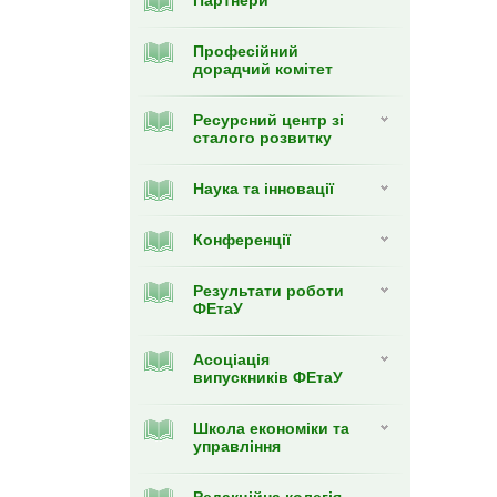
Партнери
Професійний
дорадчий комітет
Ресурсний центр зі
сталого розвитку
Наука та інновації
Конференції
Результати роботи
ФЕтаУ
Асоціація
випускників ФЕтаУ
Школа економіки та
управління