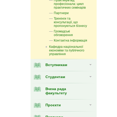
Практикум від
професіонала: цикл
практичних семінарів
Партнери
Тренінги та
консультації, що
пропонуються бізнесу
Громадські
обговорення
Контактна інформація
Кафедра національної
економіки та публічного
управління
Вступникам
Студентам
Вчена рада
факультету
Проєкти