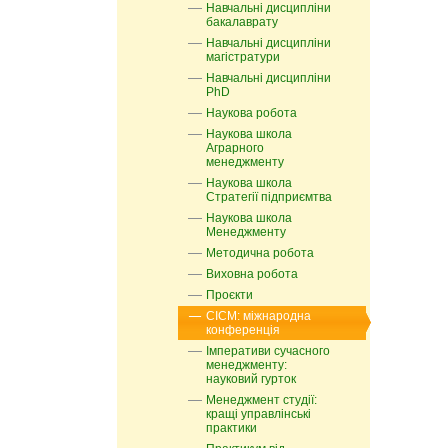
Навчальні дисципліни
бакалаврату
Навчальні дисципліни
магістратури
Навчальні дисципліни
PhD
Наукова робота
Наукова школа
Аграрного
менеджменту
Наукова школа
Стратегії підприємтва
Наукова школа
Менеджменту
Методична робота
Виховна робота
Проєкти
СІСМ: міжнародна
конференція
Імперативи сучасного
менеджменту:
науковий гурток
Менеджмент студії:
кращі управлінські
практики