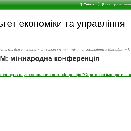
Увійти
Реєстрація нових
тет економiки та управлiння
тути та факультети
»
Факультет економiки та управлiння
»
Кафедри
»
К
М: міжнародна конференція
жнародна науково-практична конференція "Стратегічні імперативи 