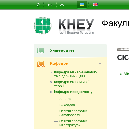
Факуль
Інсти
Університет
СІС
Кафедри
Кафедра бізнес-економіки
Мі
та підприємництва
Кафедра економічної
теорії
Кафедра менеджменту
Анонси
Викладачі
Освітні програми
бакалаврату
Освітні програми
магістратури