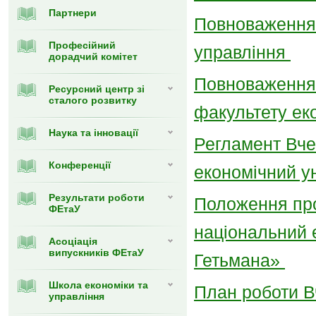
Партнери
Повноваження 
Професійний
управління
дорадчий комітет
Повноваження 
Ресурсний центр зі
сталого розвитку
факультету ек
Наука та інновації
Регламент Вче
Конференції
економічний у
Результати роботи
Положення про
ФЕтаУ
національний 
Асоціація
випускників ФЕтаУ
Гетьмана»
Школа економіки та
План роботи В
управління