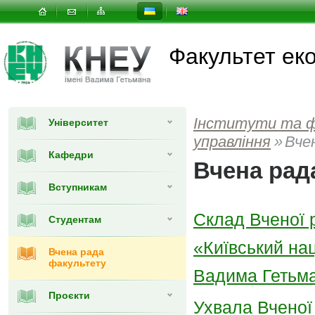
Факультет еко
Інститути та 
Університет
управлiння
»
Вче
Кафедри
Вчена рад
Вступникам
Склад Вченої 
Студентам
«Київський нац
Вчена рада
факультету
Вадима Гетьм
Проєкти
Ухвала Вченої