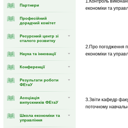
1.Контроль виконан
Партнери
економіки та управл
Професійний
дорадчий комітет
Ресурсний центр зі
сталого розвитку
2.Про погодження 
Наука та інновації
економіки та управл
Конференції
Результати роботи
ФЕтаУ
Асоціація
3.Звіти кафедр факу
випускників ФЕтаУ
поточному навчальн
Школа економіки та
управління