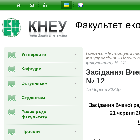
Факультет еко
Головна
»
Інститути та
Університет
та управлiння
»
Новини 
факультету № 12
Кафедри
Засідання Вче
№ 12
Вступникам
15 Червня 2023р.
Студентам
Засідання Вченої р
Вчена рада
21 червня 2
факультету
Проєкти