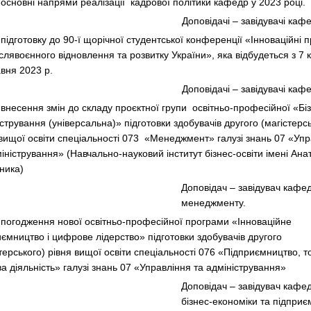
 основні напрями реалізації кадрової політики кафедр у 2023 році.
Доповідачі – завідувачі каф
підготовку до 90-ї щорічної студентської конференції «Інноваційні 
слявоєнного відновлення та розвитку України», яка відбудеться з 7 к
авня 2023 р.
Доповідачі – завідувачі каф
 внесення змін до складу проєктної групи освітньо-професійної «Бі
стрування (універсальна)» підготовки здобувачів другого (магістерс
 вищої освіти спеціальності 073 «Менеджмент» галузі знань 07 «Уп
іністрування» (Навчально-науковий інститут бізнес-освіти імені Ана
ника)
Доповідач – завідувач кафе
менеджменту.
 погодження нової освітньо-професійної програми «Інноваційне
иємництво і цифрове лідерство» підготовки здобувачів другого
терського) рівня вищої освіти спеціальності 076 «Підприємництво, то
а діяльність» галузі знань 07 «Управління та адміністрування»
Доповідач – завідувач кафе
бізнес-економіки та підпри