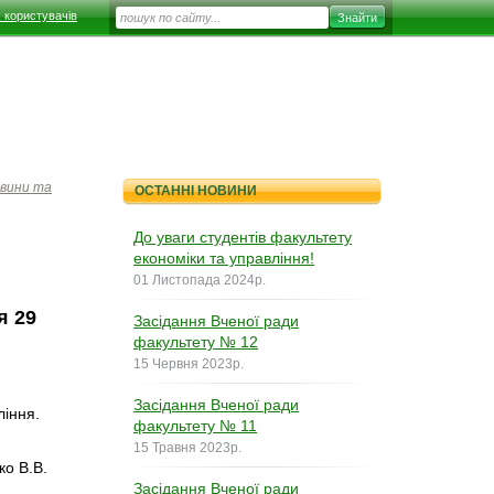
 користувачів
вини та
ОСТАННІ НОВИНИ
До уваги студентів факультету
економіки та управління!
01 Листопада 2024р.
я 29
Засідання Вченої ради
факультету № 12
15 Червня 2023р.
Засідання Вченої ради
ління.
факультету № 11
15 Травня 2023р.
ко В.В.
Засідання Вченої ради