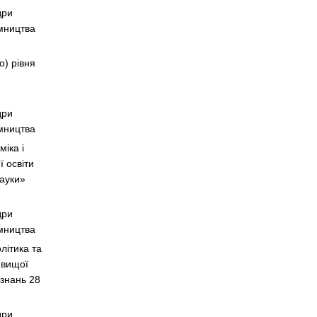
дри
ємництва
о) рівня
дри
ємництва
іка і
ї освіти
науки»
дри
ємництва
літика та
 вищої
 знань 28
дри