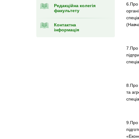
6.Про
Редакційна колегія
факультету
органі
спеці
(Навча
Контактна
інформація
7.Про
підпр
спеціа
8.Про
та аг
спеціа
9.Про
підгот
«Еконо