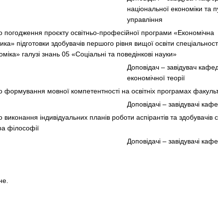
національної економіки та п
управління
о погодження проєкту освітньо-професійної програми «Економічна
ика» підготовки здобувачів першого рівня вищої освіти спеціальност
міка» галузі знань 05 «Соціальні та поведінкові науки»
Доповідач – завідувач кафе
економічної теорії
о формування мовної компетентності на освітніх програмах факуль
Доповідачі – завідувачі каф
о виконання індивідуальних планів роботи аспірантів та здобувачів 
ра філософії
Доповідачі – завідувачі каф
не.