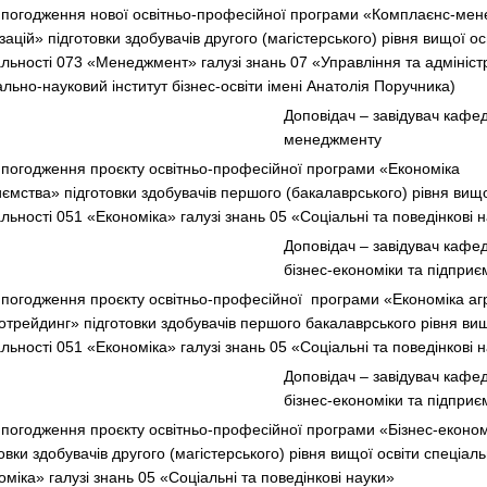
 погодження нової освітньо-професійної програми «Комплаєнс-ме
зацій» підготовки здобувачів другого (магістерського) рівня вищої ос
альності 073 «Менеджмент» галузі знань 07 «Управління та адмініс
льно-науковий інститут бізнес-освіти імені Анатолія Поручника)
Доповідач – завідувач кафе
менеджменту
 погодження проєкту освітньо-професійної програми «Економіка
иємства» підготовки здобувачів першого (бакалаврського) рівня вищо
льності 051 «Економіка» галузі знань 05 «Соціальні та поведінкові
Доповідач – завідувач кафе
бізнес-економіки та підпри
 погодження проєкту освітньо-професійної програми «Економіка аг
ротрейдинг» підготовки здобувачів першого бакалаврського рівня вищ
льності 051 «Економіка» галузі знань 05 «Соціальні та поведінкові 
Доповідач – завідувач кафе
бізнес-економіки та підпри
 погодження проєкту освітньо-професійної програми «Бізнес-економ
овки здобувачів другого (магістерського) рівня вищої освіти спеціал
міка» галузі знань 05 «Соціальні та поведінкові науки»