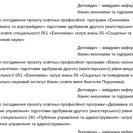
Доповідач – завідувач кафе
бізнес-економіки та підпри
о погодження проєкту освітньо-професійної програми «Економіка
знесу та агротрейдинг» підготовки здобувачів другого (магістерськог
освіти спеціальності 051 «Економіка» галузі знань 05 «Соціальні та
інкові науки»
Доповідач – завідувач кафе
бізнес-економіки та підпри
о погодження проєкту освітньо-професійної програми «Бізнес-економ
налітика» підготовки здобувачів другого (магістерського) рівня вищо
льності 051 «Економіка» галузі знань 05 «Соціальні та поведінкові 
ально-науковий інститут бізнес-освіти імені Анатолія Поручника)
Доповідач – завідувач кафе
бізнес-економіки та підпри
о погодження проєкту освітньо-професійної програми «Державна по
не управління» підготовки здобувачів другого (магістерського) рівня
 спеціальності 281 «Публічне управління та адміністрування» галузі
ічне управління та адміністрування»
Доповідач – завідувач кафе