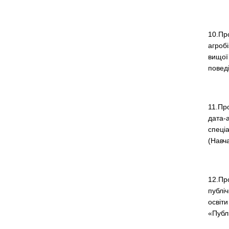
10.Пр
агробі
вищої 
повед
11.Пр
дата-а
спеціа
(Навч
12.Пр
публіч
освіти
«Публ