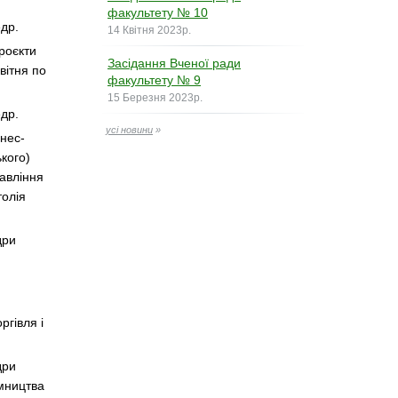
факультету № 10
едр.
14 Квітня 2023р.
проєкти
Засідання Вченої ради
вітня по
факультету № 9
15 Березня 2023р.
едр.
усі новини
»
знес-
ького)
равління
толія
дри
ргівля і
дри
ємництва