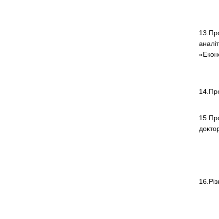
13.Пр
аналіт
«Еконо
14.Пр
15.Пр
докто
16.Різ