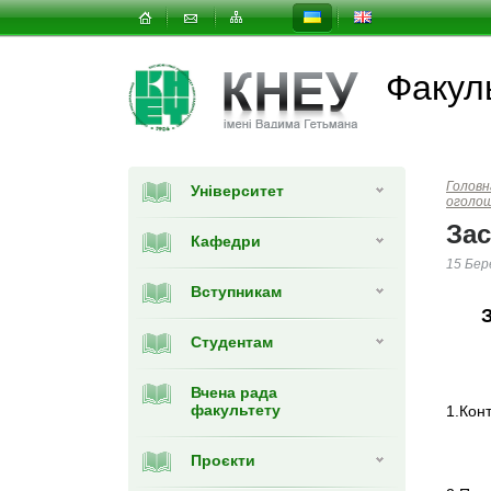
Факуль
Головн
Університет
оголо
Зас
Кафедри
15 Бер
Вступникам
Студентам
Вчена рада
факультету
1.Кон
Проєкти