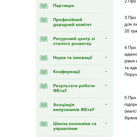
2.Про
Партнери
3.Про 
Професійний
для пі
дорадчий комітет
20 тр
Ресурсний центр зі
сталого розвитку
4.Про
адміні
Наука та інновації
рівня
та адм
Конференції
Поруч
Результати роботи
ФЕтаУ
5.Про
підпр
Асоціація
випускників ФЕтаУ
(магіс
біржов
Школа економіки та
управління