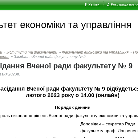
Увійти
Реєстрація нових
тет економiки та управлiння
а
»
Інститути та факультети
»
Факультет економiки та управлiння
»
Но
шення
»
Засідання Вченої ради факультету № 9
ідання Вченої ради факультету № 9
езня 2023р.
Засідання Вченої ради факультету № 9 відбудетьс
лютого 2023 року о 14.00 (онлайн)
Порядок денний
троль виконання рішень Вченої ради факультету економіки та управ
Доповідач – секретар Ради
факультету проф. Лавренен