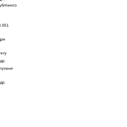
ублічного
і 051
дри
тету
едр.
ступеня
едр.