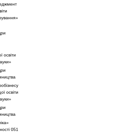
неджмент
віти
трування»
дри
ї освіти
 науки»
дри
ємництва
робізнесу
ої освіти
науки»
дри
ємництва
іка»
ьності 051