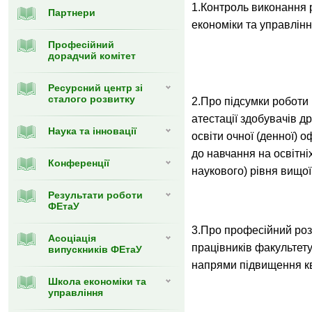
1.Контроль виконання 
Партнери
економіки та управлінн
Професійний
дорадчий комітет
Ресурсний центр зі
сталого розвитку
2.Про підсумки роботи 
атестації здобувачів др
Наука та інновації
освіти очної (денної) 
до навчання на освітні
Конференції
наукового) рівня вищої
Результати роботи
ФЕтаУ
3.Про професійний роз
Асоціація
працівників факультету
випускників ФЕтаУ
напрями підвищення кв
Школа економіки та
управління