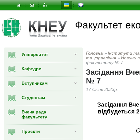
Факультет еко
Головна
»
Інститути та
Університет
та управлiння
»
Новини 
факультету № 7
Кафедри
Засідання Вче
№ 7
Вступникам
17 Січня 2023р.
Студентам
Засідання Вче
відбудеться 2
Вчена рада
факультету
С
Проєкти