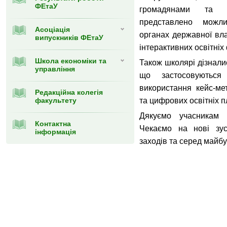
ФЕтаУ
громадянами та і
представлено можл
Асоціація
органах державної влад
випускників ФЕтаУ
інтерактивних освітніх
Школа економіки та
Також школярі дізнали
управління
що застосовуютьс
використання кейс-мет
Редакційна колегія
факультету
та цифрових освітніх 
Дякуємо учасникам з
Контактна
Чекаємо на нові зус
інформація
заходів та серед майбу