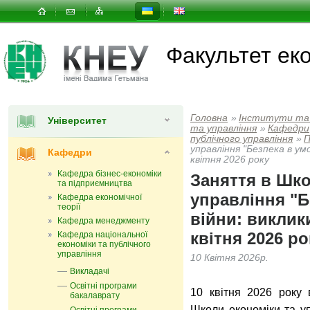
Факультет еко
Головна
»
Інститути та
Університет
та управлiння
»
Кафедри
публічного управління
»
П
управління "Безпека в ум
Кафедри
квітня 2026 року
Кафедра бізнес-економіки
Заняття в Шко
та підприємництва
управління "Б
Кафедра економічної
теорії
війни: виклик
Кафедра менеджменту
квітня 2026 ро
Кафедра національної
економіки та публічного
управління
10 Квітня 2026р.
Викладачі
Освітні програми
10 квітня 2026 року 
бакалаврату
Школи економіки та у