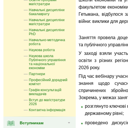
Освітні програми
магістратури
факультетом економік
Навчальні дисципліни
Гетьмана, відбулося 
бакалаврату
Навчальні дисципліни
війни: виклики для дер
магістратури
Навчальні дисципліни
PhD
Заняття провела доце
Навчально-методична
робота
та публічного управлінн
Наукова робота
У заході взяли участь
Наукова школа
Публічного управління
освіти з різних регіо
та національної
2026 року.
економіки
Партнери
Під час вебінару учас
Професійний дорадчий
знання щодо сучасн
комітет
Графік консультацій
спричинених збройн
викладачів
Зокрема, у межах заня
Вступ до магістратури
2026
розглянуто ключові
Контактна інформація
державному рівні;
проведено дискус
Вступникам