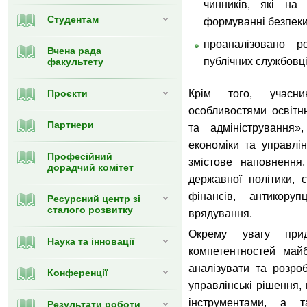
чинників, які на
Студентам
формуванні безпеки
проаналізовано р
Вчена рада
публічних службовці
факультету
Проєкти
Крім того, учасн
особливостями освітн
Партнери
та адміністрування»
економіки та управлін
Професійний
змістове наповнення
дорадчий комітет
державної політики, с
фінансів, антикоруп
Ресурсний центр зі
сталого розвитку
врядування.
Окрему увагу прид
Наука та інновації
компетентностей майб
аналізувати та розро
Конференції
управлінські рішення
інструментами, а 
Результати роботи