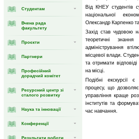
Від КНЕУ студентів 
Студентам
національної еконо
Олександр Карпенко та
Вчена рада
факультету
Захід став чудовою н
теоретичні знання
Проєкти
адміністрування втіл
місцевої влади. Студе
Партнери
та отримати відповіді
на місці.
Професійний
дорадчий комітет
Подібні екскурсії є
процесу, що дозволяє
Ресурсний центр зі
сталого розвитку
управління краще роз
інститутів та формува
Наука та інновації
час навчання.
Конференції
Результати роботи