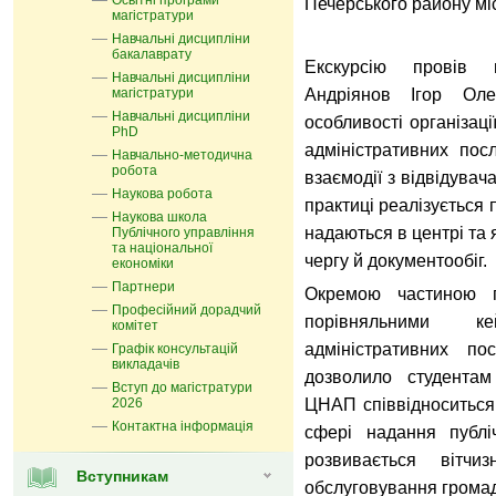
Освітні програми
Печерського району мі
магістратури
Навчальні дисципліни
бакалаврату
Екскурсію провів 
Навчальні дисципліни
магістратури
Андріянов Ігор Оле
Навчальні дисципліни
особливості організац
PhD
адміністративних по
Навчально-методична
робота
взаємодії з відвідувач
Наукова робота
практиці реалізується 
Наукова школа
надаються в центрі та
Публічного управління
та національної
чергу й документообіг.
економіки
Партнери
Окремою частиною 
Професійний дорадчий
порівняльними к
комітет
адміністративних п
Графік консультацій
викладачів
дозволило студентам
Вступ до магістратури
2026
ЦНАП співвідноситься
Контактна інформація
сфері надання публі
розвивається вітчиз
Вступникам
обслуговування грома