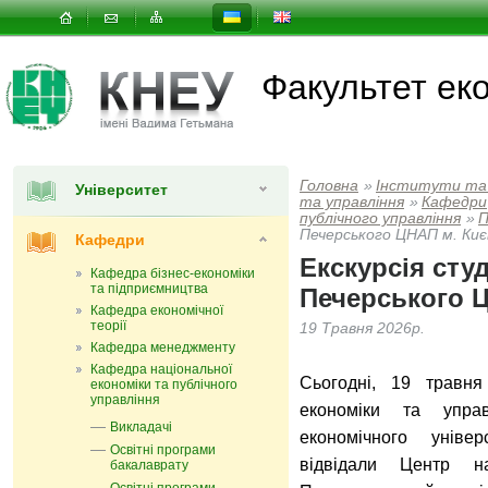
Факультет еко
Головна
»
Інститути та
Університет
та управлiння
»
Кафедри
публічного управління
»
П
Печерського ЦНАП м. Киє
Кафедри
Екскурсія сту
Кафедра бізнес-економіки
та підприємництва
Печерського 
Кафедра економічної
теорії
19 Травня 2026р.
Кафедра менеджменту
Кафедра національної
Сьогодні, 19 травня
економіки та публічного
управління
економіки та управ
Викладачі
економічного уніве
Освітні програми
відвідали Центр на
бакалаврату