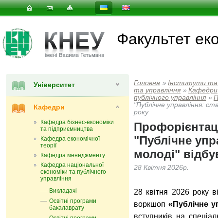
Факультет еко
Головна
»
Інститути та
Університет
та управлiння
»
Кафедри
публічного управління
»
П
"Публічне управління: ст
Кафедри
року
Кафедра бізнес-економіки
Профорієнтац
та підприємництва
"Публічне упр
Кафедра економічної
теорії
молоді" відбув
Кафедра менеджменту
Кафедра національної
28 Квітня 2026р.
економіки та публічного
управління
Викладачі
28 квітня 2026 року в
Освітні програми
воркшоп
«Публічне у
бакалаврату
вступників на спеціал