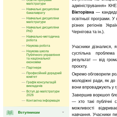
Освітні програми
магістратури
адміністрування» КНЕ
Навчальні дисципліни
Вікторівна
— кандидат
бакалаврату
Навчальні дисципліни
освітньої програми. У 
магістратури
різних регіонів Укра
Навчальні дисципліни
PhD
Чернігова та ін.).
Навчально-методична
робота
Наукова робота
Учасники дізналися, 
Наукова школа
суспільна проблема
Публічного управління
та національної
результат — від грома
економіки
проєкту.
Партнери
Професійний дорадчий
Окремо обговорили рол
комітет
молодіжні ради, як до 
Графік консультацій
викладачів
вони впроваджують у гр
Вступ до магістратури
Завершив воркшоп блок
2026
Контактна інформація
— хто такі публічні 
можливості відкрива
Вступникам
навчання. Учасники пе