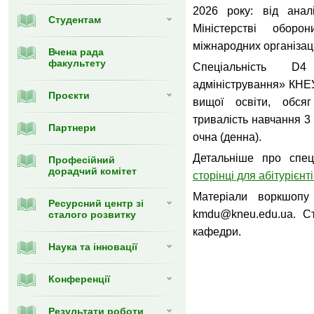
2026 року: від аналі
Студентам
Міністерстві обор
міжнародних організаці
Вчена рада
факультету
Спеціальність D
адміністрування» КНЕ
Проєкти
вищої освіти, обся
тривалість навчання 3
Партнери
очна (денна).
Детальніше про спец
Професійний
дорадчий комітет
сторінці для абітурієнт
Матеріали воркшопу
Ресурсний центр зі
kmdu@kneu.edu.ua. С
сталого розвитку
кафедри.
Наука та інновації
Конференції
Результати роботи