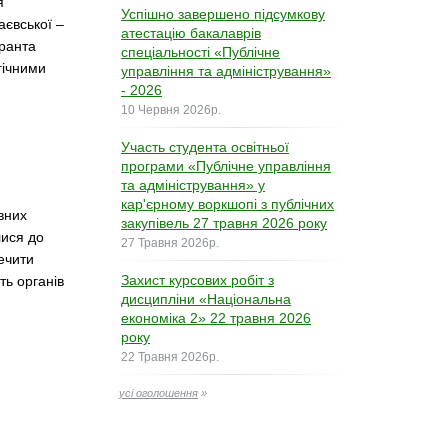
я
Успішно завершено підсумкову
аєвської –
атестацію бакалаврів
аранта
спеціальності «Публічне
гічними
управління та адміністрування»
- 2026
10 Червня 2026р.
Участь студента освітньої
програми «Публічне управління
та адміністрування» у
кар'єрному воркшопі з публічних
вних
закупівель 27 травня 2026 року
лися до
27 Травня 2026р.
печити
Захист курсових робіт з
ть органів
дисципліни «Національна
економіка 2» 22 травня 2026
року
22 Травня 2026р.
усі оголошення
»