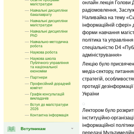
Освітні програми
онлайн лекція Голови 
магістратури
радіомовлення, Заслуж
Навчальні дисципліни
бакалаврату
Наливайка на тему «С
Навчальні дисципліни
інформаційній сфері» д
магістратури
Навчальні дисципліни
форми навчання магіс
PhD
політика та управління
Навчально-методична
робота
спеціальністю D4 «Пуб
Наукова робота
адміністрування»
Наукова школа
Публічного управління
Лекцію було присвячен
та національної
медіа-сектору, питання
економіки
Партнери
стратегій, особливостя
Професійний дорадчий
протидії дезінформації
комітет
України
Графік консультацій
викладачів
Вступ до магістратури
2026
Лектором було розкрито
Контактна інформація
інституційно-організа
інформаційної політик
Вступникам
передачі Мультимедійн