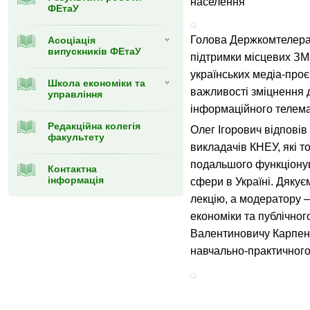
населення
ФЕтаУ
Голова Держкомтелера
Асоціація
випускників ФЕтаУ
підтримки місцевих ЗМ
українських медіа-проєк
Школа економіки та
важливості зміцнення 
управління
інформаційного телем
Редакційна колегія
Олег Ігорович відповів
факультету
викладачів КНЕУ, які 
подальшого функціонув
Контактна
інформація
сфери в Україні. Дякує
лекцію, а модератору 
економіки та публічно
Валентиновичу Карпенк
навчально-практичного