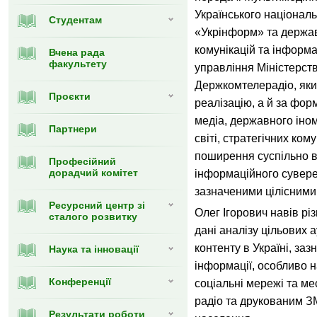
Українського націонал
Студентам
«Укрінформ» та держав
комунікацій та інформа
Вчена рада
факультету
управління Міністерст
Держкомтелерадіо, яки
Проєкти
реалізацію, а й за фор
медіа, державного іном
Партнери
світі, стратегічних ком
поширення суспільно в
Професійний
дорадчий комітет
інформаційного суверен
зазначеними цілісним
Ресурсний центр зі
Олег Ігорович навів різ
сталого розвитку
дані аналізу цільових 
контенту в Україні, з
Наука та інновації
інформації, особливо 
Конференції
соціальні мережі та м
радіо та друкованим ЗМ
Результати роботи