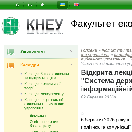
Факультет еко
Головна
»
Інститути та
Університет
та управлiння
»
Кафедри
публічного управління
»
П
"Система державного упр
Кафедри
Відкрита лекц
Кафедра бізнес-економіки
та підприємництва
"Система дер
Кафедра економічної
інформаційній
теорії
Кафедра менеджменту
09 Березня 2026р.
Кафедра національної
економіки та публічного
управління
Викладачі
6 березня 2026 року в
Освітні програми
бакалаврату
політика та комунікаці