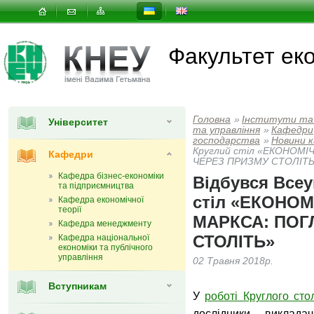
Факультет еко
Головна
»
Інститути та
Університет
та управлiння
»
Кафедри
господарства
»
Новини 
Круглий стіл «ЕКОНОМ
Кафедри
ЧЕРЕЗ ПРИЗМУ СТОЛІТ
Кафедра бізнес-економіки
Відбувся Всеу
та підприємництва
стіл «ЕКОНО
Кафедра економічної
теорії
МАРКСА: ПОГ
Кафедра менеджменту
СТОЛІТЬ»
Кафедра національної
економіки та публічного
управління
02 Травня 2018р.
Вступникам
У
роботі Круглого сто
дослідники, виклада