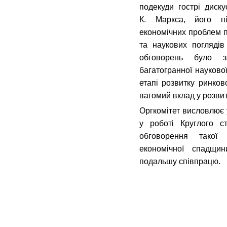
подекуди гострі диску
К. Маркса, його пі
економічних проблем п
та наукових поглядів
обговорень було з
багатогранної науково
етапі розвитку ринков
вагомий вклад у розвит
Оргкомітет висловлює 
у роботі Круглого ст
обговорення такої
економічної спадщи
подальшу співпрацю.