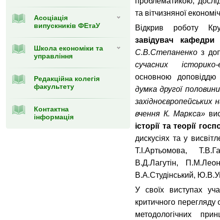
проблематикою, дослід
та вітчизняної економі
Асоціація
випускників ФЕтаУ
Відкрив роботу Кр
завідувач кафедри 
Школа економіки та
С.В.Степаненко
з до
управління
сучасних історико-
основною доповідд
Редакційна колегія
факультету
думка другої половини
західноєвропейських н
Контактна
вчення К.
Маркса
»
ви
інформація
історії та теорії гос
дискусіях та у висвіт
Т.І.Артьомова, Т.В.
В.Д.Лагутін, П.М.Лео
В.А.Студінський, Ю.В.У
У своїх виступах уча
критичного перегляду 
методологічних прин