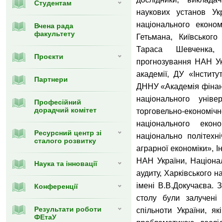
Студентам
наукових установ Ук
національного економ
Вчена рада
факультету
Гетьмана, Київського
Тараса Шевченка,
Проєкти
прогнозування НАН Укр
академії, ДУ «Інститу
Партнери
ДННУ «Академія фінан
національного універ
Професійний
дорадчий комітет
торговельно-економ
національного еконо
Ресурсний центр зі
національно політехні
сталого розвитку
аграрної економіки», І
НАН України, Націонал
Наука та інновації
аудиту, Харківського н
імені В.В.Докучаєва. 
Конференції
столу були залучені
Результати роботи
спільноти України, як
ФЕтаУ