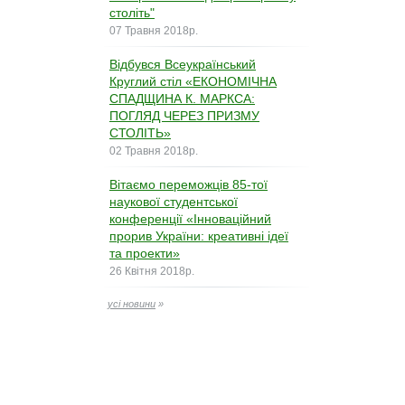
століть"
07 Травня 2018р.
Відбувся Всеукраїнський
Круглий стіл «ЕКОНОМІЧНА
СПАДЩИНА К. МАРКСА:
ПОГЛЯД ЧЕРЕЗ ПРИЗМУ
СТОЛІТЬ»
02 Травня 2018р.
Вітаємо переможців 85-тої
наукової студентської
конференції «Інноваційний
прорив України: креативні ідеї
та проекти»
26 Квітня 2018р.
усі новини
»