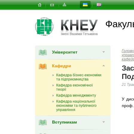
Факуль
Головн
Університет
управл
кафед
Кафедри
Зас
По
Кафедра бізнес-економіки
та підприємництва
21 Тра
Кафедра економічної
теорії
Кафедра менеджменту
У дис
Кафедра національної
проф.
економіки та публічного
управління
Вступникам