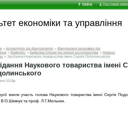
Увійти
Реєстрація нових
тет економiки та управлiння
а
»
Інститути та факультети
»
Факультет економiки та
iння
»
Кафедри
»
Кафедра історії та теорії господарства
»
Новини
ри
»
Засідання Наукового товариства імені Сергія Подолинського
ідання Наукового товариства імені С
долинського
вня 2018р.
кусії взяли участь голова Наукового товариства імені Сергія Под
 В.О.Шевчук та проф. Л.Г.Мельник.