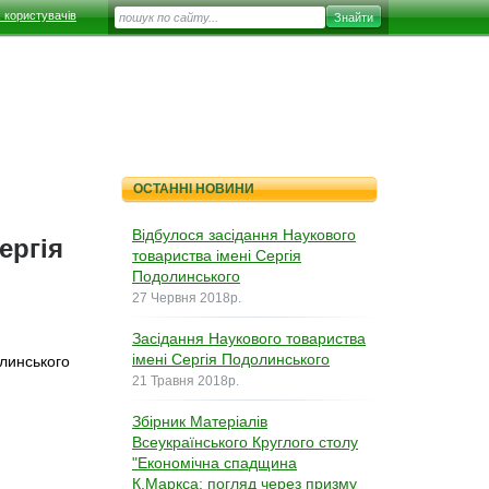
 користувачів
ОСТАННІ НОВИНИ
Відбулося засідання Наукового
ергія
товариства імені Сергія
Подолинського
27 Червня 2018р.
Засідання Наукового товариства
імені Сергія Подолинського
олинського
21 Травня 2018р.
Збірник Матеріалів
Всеукраїнського Круглого столу
"Економічна спадщина
К.Маркса: погляд через призму