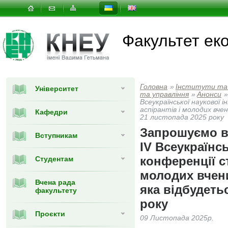
Факультет еко
Головна
»
Інститути та
Університет
та управлiння
»
Анонси
»
Всеукраїнської наукової 
аспірантів і молодих вч
Кафедри
21 листопада 2025 року
Запрошуємо вз
Вступникам
ІV Всеукраїнсь
конференції ст
Студентам
молодих вчен
Вчена рада
яка відбудеть
факультету
року
Проєкти
09 Листопада 2025р.