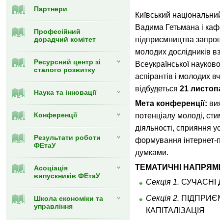
Партнери
Київський національний
Вадима Гетьмана і каф
Професійний
дорадчий комітет
підприємництва запрош
молодих дослідників вз
Ресурсний центр зі
Всеукраїнської науково
сталого розвитку
аспірантів і молодих 
відбудеться
21 листоп
Наука та інновації
Мета конференції:
вия
Конференції
потенціалу молоді, сти
діяльності, сприяння 
Результати роботи
формування інтернет-п
ФЕтаУ
думками.
ТЕМАТИЧНІ НАПРЯМ
Асоціація
випускників ФЕтаУ
Секція 1.
СУЧАСНІ 
Секція 2.
ПІДПРИЄМ
Школа економіки та
управління
КАПІТАЛІЗАЦІЯ