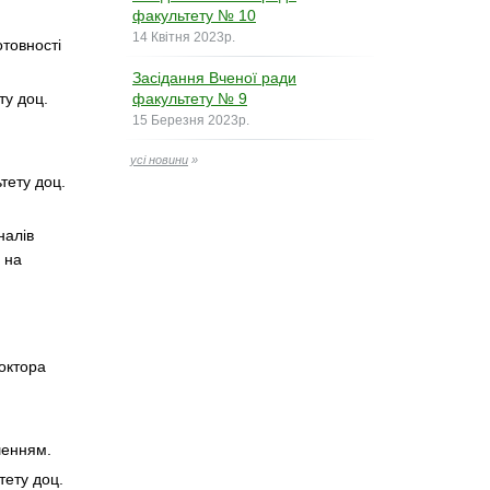
факультету № 10
14 Квітня 2023р.
отовності
Засідання Вченої ради
ту доц.
факультету № 9
15 Березня 2023р.
усі новини
»
тету доц.
налів
 на
доктора
шенням.
тету доц.