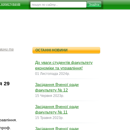
 користувачів
вини та
ОСТАННІ НОВИНИ
До уваги студентів факультету
економіки та управління!
01 Листопада 2024р.
я 29
Засідання Вченої ради
факультету № 12
15 Червня 2023р.
Засідання Вченої ради
факультету № 11
15 Травня 2023р.
равління.
 проф.
Засідання Вченої ради