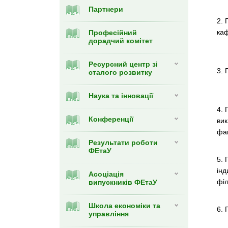
Партнери
2. 
каф
Професійний
дорадчий комітет
Ресурсний центр зі
3. 
сталого розвитку
Наука та інновації
4. 
Конференції
вик
фак
Результати роботи
ФЕтаУ
5. 
інд
Асоціація
філ
випускників ФЕтаУ
Школа економіки та
6. 
управління