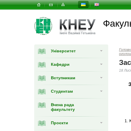
Факуль
Головн
Університет
оголо
Зас
Кафедри
18 Лис
Вступникам
Студентам
Вчена рада
факультету
1. 
Проєкти