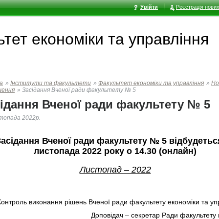
Увійти
Реєстрація нових
тет економiки та управлiння
а
»
Інститути та факультети
»
Факультет економiки та управлiння
»
Но
шення
»
Засідання Вченої ради факультету № 5
ідання Вченої ради факультету № 5
топада 2022р.
Засідання Вченої ради факультету № 5 відбудетьс
листопада 2022 року о 14.30 (онлайн)
Листопад
– 20
22
Контроль виконання рішень Вченої ради факультету економіки та уп
Доповідач – секретар Ради факультету