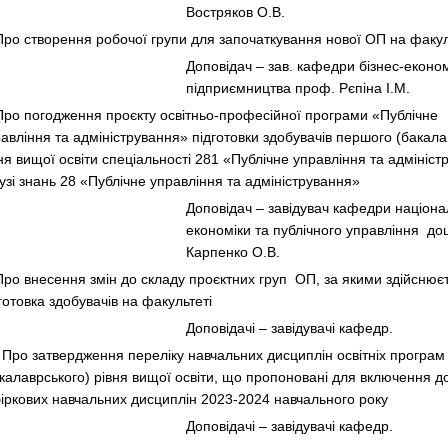
Востряков О.В.
Про створення робочої групи для започаткування нової ОП на факул
Доповідач – зав. кафедри бізнес-економ
підприємництва проф. Рєпіна І.М.
Про погодження проєкту освітньо-професійної програми «Публічне
авління та адміністрування» підготовки здобувачів першого (бакала
ня вищої освіти спеціальності 281 «Публічне управління та адмініс
узі знань 28 «Публічне управління та адміністрування»
Доповідач – завідувач кафедри націона
економіки та публічного управління доц
Карпенко О.В.
Про внесення змін до складу проєктних груп ОП, за якими здійснює
готовка здобувачів на факультеті
Доповідачі – завідувачі кафедр.
 Про затвердження переліку навчальних дисциплін освітніх програ
калаврського) рівня вищої освіти, що пропоновані для включення д
іркових навчальних дисциплін 2023-2024 навчального року
Доповідачі – завідувачі кафедр.