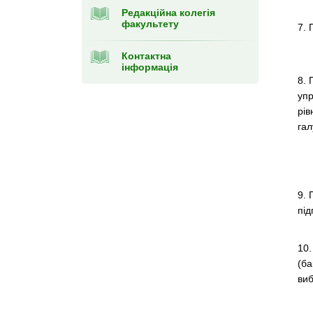
Редакційна колегія
факультету
7. 
Контактна
інформація
8. 
упр
рів
гал
9. 
під
10.
(ба
виб