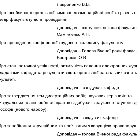
Лаврененко В.В.
Про особливості організації зимової екзаменаційної сесії та рівень г
едр факультету до її проведення
Доповідач – заступник декана факульте
Самійленко А.П.
Про проведення конференції трудового колективу факультету.
Доповідач – Голова Вченої ради факуль
Востряков О.В.
Про стан поточної успішності, ритмічність ведення електронних жур
ладачами кафедр та результативність організації навчальних занять
ультеті.
Доповідачі – завідувачі кафедр.
Про затвердження тем дисертаційних робіт, наукових керівників та
ивідуальних планів робіт аспірантів і здобувачів наукового ступеня 
ософії (нового набору).
Доповідачі –завідувачі кафедр.
Про запобігання корупційним та пов’язаним з корупцією правопору
Доповідач – голова Вченої ради факуль