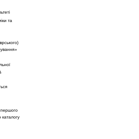
ьтеті
іки та
врського)
трування»
льної
.
ться
м першого
о каталогу