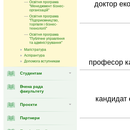
доктор ек
Освітня програма
"Менеджмент бізнес-
організацій"
Освітня програма
"Підприємництво,
торгівля і бізнес-
технології"
Освітня програма
"Публічне управління
та адміністрування"
канди
Магістратура
Аспірантура
професор ка
Допомога вступникам
Студентам
Вчена рада
факультету
кандидат 
Проєкти
Партнери