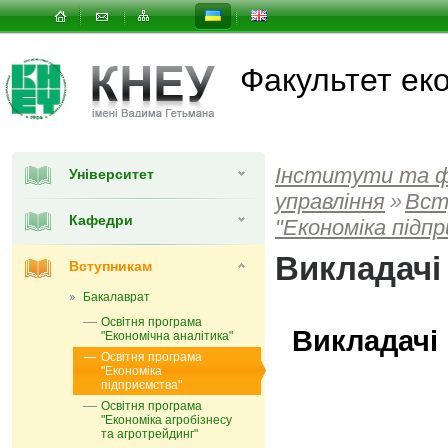
Факультет еко
Інститути та 
Університет
управлiння
»
Вст
Кафедри
"Економіка підп
Викладачі
Вступникам
Бакалаврат
Освітня програма
Викладачі
"Економічна аналітика"
Освітня програма
"Економіка
підприємства"
Освітня програма
"Економіка агробізнесу
та агротрейдинг"