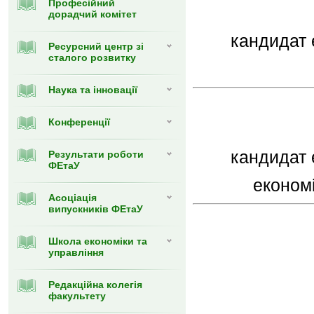
Професійний
дорадчий комітет
кандидат 
Ресурсний центр зі
сталого розвитку
Наука та інновації
Конференції
кандидат 
Результати роботи
ФЕтаУ
економі
Асоціація
випускників ФЕтаУ
Школа економіки та
управління
Редакційна колегія
факультету