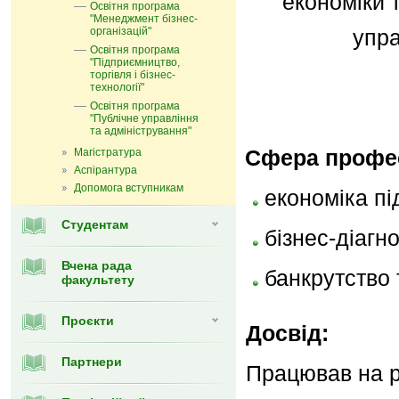
економіки 
Освітня програма
"Менеджмент бізнес-
організацій"
упра
Освітня програма
"Підприємництво,
торгівля і бізнес-
технології"
Освітня програма
"Публічне управління
та адміністрування"
Сфера профес
Магістратура
Аспірантура
Допомога вступникам
економіка п
Студентам
бізнес-діагн
Вчена рада
банкрутство 
факультету
Проєкти
Досвід:
Партнери
Працював на р