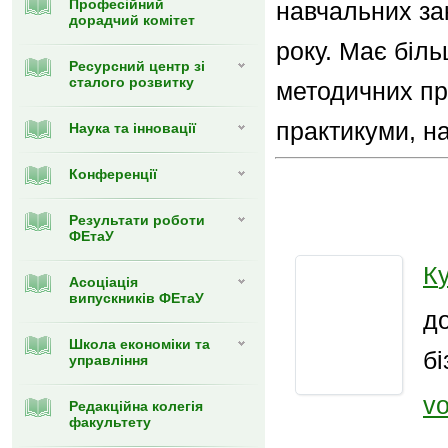
Професійний
навчальних за
дорадчий комітет
року. Має біл
Ресурсний центр зі
сталого розвитку
методичних пр
практикуми, на
Наука та інновації
Конференції
Результати роботи
ФЕтаУ
К
Асоціація
випускників ФЕтаУ
д
Школа економіки та
бі
управління
v
Редакційна колегія
факультету