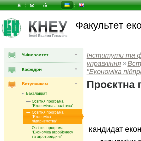
Факультет еко
Інститути та 
Університет
управлiння
»
Вст
Кафедри
"Економіка підп
Проєктна 
Вступникам
Бакалаврат
Освітня програма
"Економічна аналітика"
Освітня програма
"Економіка
підприємства"
кандидат екон
Освітня програма
"Економіка агробізнесу
та агротрейдинг"