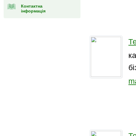
Контактна
інформація
Т
к
бі
ma
Т