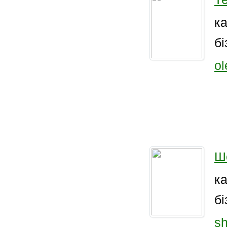
к
бі
ol
Ше
к
бі
sh