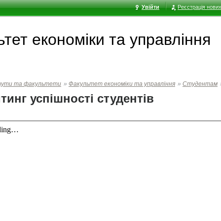
Увійти
Реєстрація нових
тет економiки та управлiння
тути та факультети
»
Факультет економiки та управлiння
»
Студентам
тинг успішності студентів