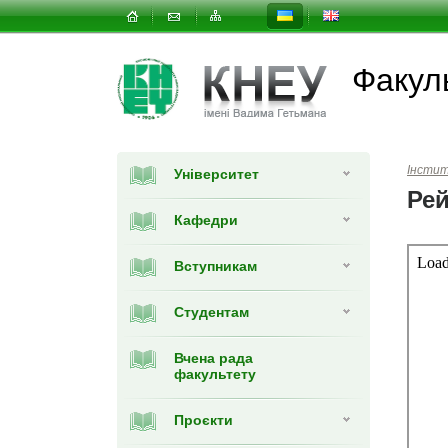
Факуль
Інсти
Університет
Рей
Кафедри
Вступникам
Студентам
Вчена рада
факультету
Проєкти