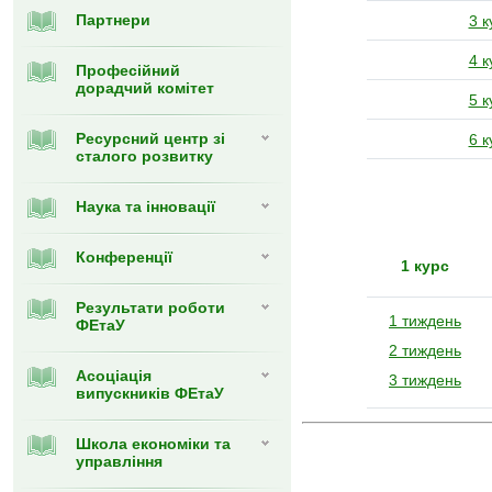
Партнери
3 к
4 к
Професійний
дорадчий комітет
5 к
Ресурсний центр зі
6 к
сталого розвитку
Наука та інновації
Конференції
1 курс
Результати роботи
1 тиждень
ФЕтаУ
2 тиждень
Асоціація
3 тиждень
випускників ФЕтаУ
Школа економіки та
управління