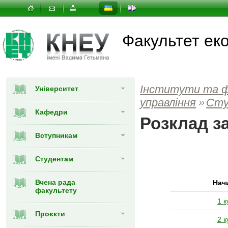
Факультет еко
Інститути та 
Університет
управлiння
»
Сту
Кафедри
Розклад з
Вступникам
Студентам
Вчена рада
Нач
факультету
1 к
Проєкти
2 к