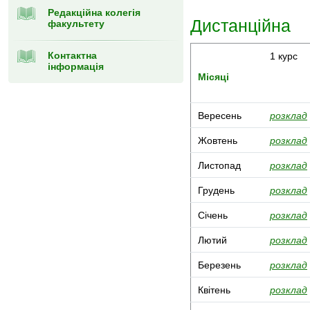
Редакційна колегія
Дистанційна
факультету
Контактна
1 курс
інформація
Місяці
Вересень
розклад
Жовтень
розклад
Листопад
розклад
Грудень
розклад
Січень
розклад
Лютий
розклад
Березень
розклад
Квітень
розклад