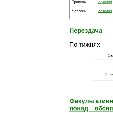
Травень
розклад
Червень
розклад
Перездача
По тижнях
1 
1 ти
Факультативн
понад обсяг