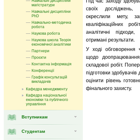
Під час заходу здобув
Навчальні дисципліни
магістратури
своїх досліджень, 
Навчальні дисципліни
PhD
окреслили мету, з
Навчально-методична
кваліфікаційних роб
робота
аналітичні підходи,
Наукова робота
отримані результати.
Наукова школа Теорія
економічної аналітики
У ході обговорення ч
Партнери
щодо доопрацювання 
Проєкти
Контактна інформація
складової робіт. Попе
Конференції
підготовки здобувачів 
Графік консультацій
оцінити рівень готовн
викладачів
фінального захисту.
Кафедра менеджменту
Кафедра національної
економіки та публічного
управління
Вступникам
Студентам