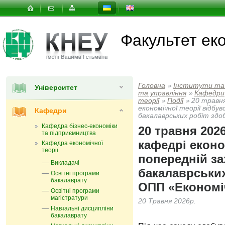
Факультет еко
Головна
»
Інститути та
Університет
та управлiння
»
Кафедри
теорії
»
Події
»
20 травня
економічної теорії відбу
Кафедри
бакалаврських робіт здо
Кафедра бізнес-економіки
20 травня 2026
та підприємництва
кафедрі еконо
Кафедра економічної
теорії
попередній за
Викладачі
бакалаврських
Освітні програми
бакалаврату
ОПП «Економі
Освітні програми
магістратури
20 Травня 2026р.
Навчальні дисципліни
бакалаврату