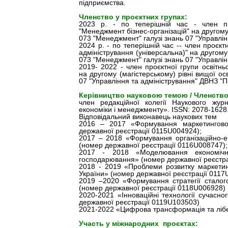
підприємства.
Членство у проєктних групах:
2023 р. - по теперішній час - член пр
"Менеджмент бізнес-організацій" на другому 
073 "Менеджмент" галузі знань 07 "Управлін
2024 р. - по теперішній час -- член проєкт
адміністрування (універсальна)" на другому 
073 "Менеджмент" галузі знань 07 "Управлін
2019- 2022 - член проєктної групи освітнь
на другому (магістерському) рівні вищої ос
07 "Управління та адміністрування" ДВНЗ "
Керівництво науковою темою / Членство 
член редакційної колегії Наукового журн
економіки і менеджменту». ISSN: 2078-1628
Відповідальний виконавець наукових тем
2016 – 2017 «Формування маркетингової
державної реєстрації 0115U004924);
2017 – 2018 «Формування організаційно-е
(номер державної реєстрації 0116U008747);
2017 - 2018 «Моделювання економічної
господарювання» (номер державної реєстра
2018 - 2019 «Проблеми розвитку маркетинг
України» (номер державної реєстрації 0117
2019 –2020 «Формування стратегії сталого
(номер державної реєстрації 0118U006928)
2020-2021 «Інноваційні технології сучасно
державної реєстрації 0119U103503)
2021-2022 «Цифрова трансформація та лібер
Участь у міжнародних проєктах: