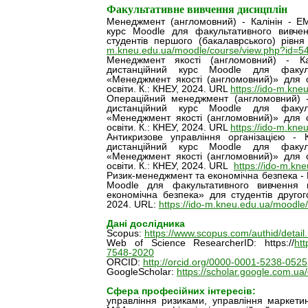
Факультативне вивчення дисицплін
Менеджмент (англомовний) - Калінін - E
курс Moodle для факультативного вивче
студентів першого (бакалаврського) рівн
m.kneu.edu.ua/moodle/course/view.php?id=5
Менеджмент якості (англомовний) - К
дистанційний курс Moodle для факуль
«Менеджмент якості (англомовний)» для с
освіти. К.: КНЕУ, 2024. URL
https://ido-m.kn
Операційний менеджмент (англомовний) -
дистанційний курс Moodle для факуль
«Менеджмент якості (англомовний)» для с
освіти. К.: КНЕУ, 2024. URL
https://ido-m.kn
Антикризове управління організацією - 
дистанційний курс Moodle для факуль
«Менеджмент якості (англомовний)» для с
освіти. К.: КНЕУ, 2024. URL
https://ido-m.kn
Ризик-менеджмент та економічна безпека - К
Moodle для факультативного вивчення 
економічна безпека» для студентів другого
2024. URL:
https://ido-m.kneu.edu.ua/moodle
Дані дослідника
Scopus:
https://www.scopus.com/authid/detai
Web of Science ResearcherID: https://
ht
7548-2020
ORCID:
http://orcid.org/0000-0001-5238-0525
GoogleScholar:
https://scholar.google.com.u
Сфера професійних інтересів:
управління ризиками, управління маркетин