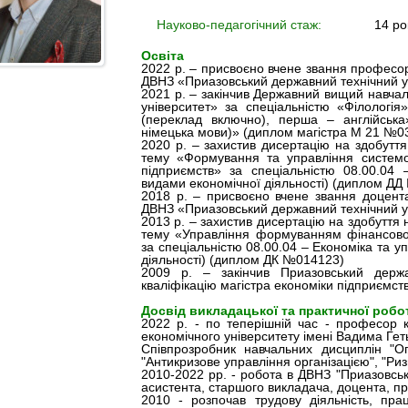
Науково-педагогічний стаж:
14 ро
Освіта
2022 р. – присвоєно вчене звання професор
ДВНЗ «Приазовський державний технічний у
2021 р. – закінчив Державний вищий навча
університет» за спеціальністю «Філологія»
(переклад включно), перша – англійська
німецька мови)» (диплом магістра М 21 №0
2020 р. – захистив дисертацію на здобуття
тему «Формування та управління системо
підприємств» за спеціальністю 08.00.04 
видами економічної діяльності) (диплом ДД
2018 р. – присвоєно вчене звання доцента
ДВНЗ «Приазовський державний технічний у
2013 р. – захистив дисертацію на здобуття
тему «Управління формуванням фінансовог
за спеціальністю 08.00.04 – Економіка та 
діяльності) (диплом ДК №014123)
2009 р. – закінчив Приазовський держа
кваліфікацію магістра економіки підприємс
Досвід викладацької та практичної робо
2022 р. - по теперішній час - професор 
економічного університету імені Вадима Ге
Співпрозробник навчальних дисциплін "О
"Антикризове управління організацією", "Ри
2010-2022 рр. - робота в ДВНЗ "Приазовськ
асистента, старшого викладача, доцента, п
2010 - розпочав трудову діяльність, пр