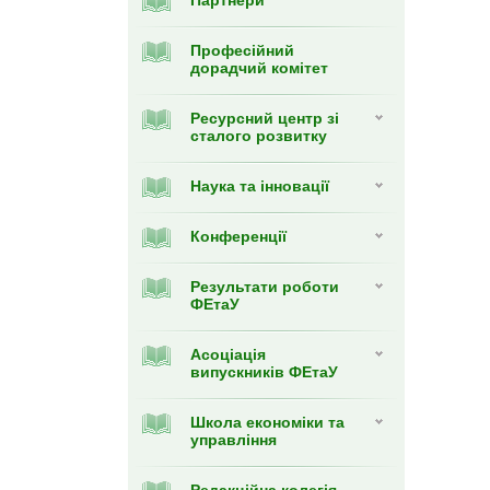
Партнери
Професійний
дорадчий комітет
Ресурсний центр зі
сталого розвитку
Наука та інновації
Конференції
Результати роботи
ФЕтаУ
Асоціація
випускників ФЕтаУ
Школа економіки та
управління