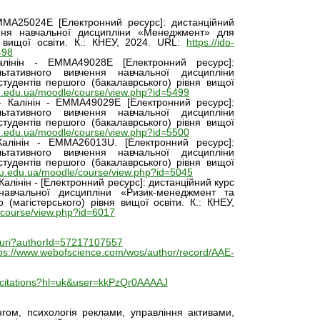
MMA25024E [Електронний ресурс]: дистанційний
ння навчальної дисципліни «Менеджмент» для
я вищої освіти. К.: КНЕУ, 2024. URL:
https://ido-
498
алінін - EMMA49028E [Електронний ресурс]:
тативного вивчення навчальної дисципліни
тудентів першого (бакалаврського) рівня вищої
eu.edu.ua/moodle/course/view.php?id=5499
 Калінін - EMMA49029E [Електронний ресурс]:
тативного вивчення навчальної дисципліни
тудентів першого (бакалаврського) рівня вищої
eu.edu.ua/moodle/course/view.php?id=5500
Калінін - EMMA26013U. [Електронний ресурс]:
тативного вивчення навчальної дисципліни
тудентів першого (бакалаврського) рівня вищої
eu.edu.ua/moodle/course/view.php?id=5045
алінін - [Електронний ресурс]: дистанційний курс
навчальної дисципліни «Ризик-менеджмент та
 (магістерського) рівня вищої освіти. К.: КНЕУ,
/course/view.php?id=6017
l.uri?authorId=57217107557
tps://www.webofscience.com/wos/author/record/AAE-
a/citations?hl=uk&user=kkPzQr0AAAAJ
гом, психологія реклами, управління активами,