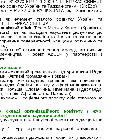
оєкті 618270-ЕРР-1-1-2020-1-LT-EPPKA2-CBHE-JP
го розвитку України та Таджикистану» (DigEco)
ма P-PD-22-086-PATIKSLINTA від Університета
ки як елемент сталого розвитку України та
0-1-LT-EPPKA2-CBHE-JP
лодіжний обмін Техно-Міст» у Кракові (Краківськf
льща), де як молодий науковець долучився до
ислових регіонів України та Польщі та заохочення
, сприяння толерантності, кращому розумінню та
лоді.
соціальної активності серед молоді, включаючи
приємництва: «Проект ABCD» у партнерстві з
уві.
ганізацій
рами «Активний громадянин» від Британської Ради
рами «Активні громадяни» в Україні
затор міжнародних тренінгів, які присвячені
лоддю України та світу у сфері молодіжного та
ки: Польша, Словаччина, Німеччина, Нідерланди,
, Нігерія, Афганістан та Пакистан)
 вулика» – соціального проекту, орієнтованого на
 складі організаційного комітету / журі
 студентських наукових робіт:
туру студентської наукової олімпіади з дисципліни
ету 1 туру студентської наукової олімпіади з
Приазовський державний технічний університет»