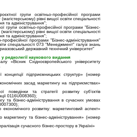
оєктної групи освітньо-професійної програми
(магістерському) рівні вищої освіти спеціальності
ня та адміністрування";
ної групи освітньо-професійної програми "Бізнес-
(магістерському) рівні вищої освіти спеціальності
ня та адміністрування";
о-професійної програми "Бізнес-адміністрування"
віти спеціальності 073 "Менеджмент" галузі знань
Приазовський державний технічний університет"
у редколегії наукового видання
алу «Вісник Східноєвропейського університету
.
 концепції підприємницьких структур» (номер
кономічних засад маркетингу на підприємствах»
 поведінки та стратегії розвитку суб’єктів
ції 0116U008360);
у та бізнес-адміністрування в сучасних умовах
U007300);
 економічного розвитку: маркетинговий аспект»
го маркетингу та бізнес-адміністрування» (номер
алізація сучасного бізнес-простору в Україні»