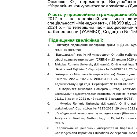
Фоменко Ю., переможець Всеукраїнськог
«Управління конкурентоспроможністю» (Дипл
Участь у професійних і громадських об'
2017 р. - по теперішній час - член- коре
спеціальності «Менеджмент», ( №399 від 12 
2024 р. - по теперішній час - асоційований 
та бізнес-освіти (УАРМБО), Свідоцтво No 158
Підвищення кваліфікації:
1.
Інститут підвищення кваліфікації ДВНЗ «ПДТУ». “Кур
годин (4 кредити).
2.
Варшавський технічний університет. Он-лайн майстер
сфері транспортних послуг (CRENG)».23 грудня 2020 р.
3.
Mykolas Romeris University (Lithuania). On-line trainings
Ukraine and Tajikistan”. Сертифікат № D-103/2021. 23 б
4.
Університет Миколаса Ромеріса (Литва). Міжнародне
618270-EPP-1-2020-1-LT-EPPKA2-CBHE-JP «Діджит
Таджикистану (DigEco)». Сертифікат № DE08-04/2021. 2
5.
Університет Миколаса Ромеріса (Литва). Стажува
ERASMUS+ «Діджиталізація економіки як елемент стало
21/21. 6 жовтня 2021 р. 45 годин (1,5 кредити ECTS).
6.
Mykolas Romeris University (Lithuania). On-line tra
stakeholders”. Сертифікат № P225-2022. 29 січня 2022 
7.
Гамбургський університет прикладних наук (Німеччин
Analytics in Teaching Methodology of Digital Econom
ЄКТС).
8.
Харківський національний університет ім. Каразіна. «T
Challenges and Impact on Education».22 вересня 2023 