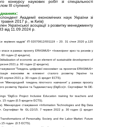
о конкурсу наукових робіт зі спеціальності
ом ІІІ ступеня)
єднаннях:
спондент Академії економічних наук України зі
травня 2017 р., м.Київ)
член Української асоціації з розвитку менеджменту
3 від 11.09.2024 р.
си керівних кадрів” ІП 02070812/001119 – 20. 31 січня 2020 р.120
 класи в рамках проекту ERASMUS+ «Інжиніринг криз та ризиків у
 60 годин (2 кредити).
 “Diditalization of economic as an element of sustainable development of
ерезня 2021 р. 60 годин (2 кредити).
 стажування “Тиждень цифрової економіки» за проектом ERASMUS+
алізація економіки як елемент сталого розвитку України та
5 серпня 2021 р. 30 годин (1 кредит ECTS).
ння “Міжнародний тиждень пілотного навчання” у рамках проєкту
го розвитку України та Таджикистану (DigEco)». Сертифікат № DE-
inings “DigEco Project Inclusive Education training for teachers and
р. 15 годин (0.5 кредити ECTS).
а). Міжнародне стажування «Information Technologies and Big Data
ics». Сертифікат № GL-22/15. 7 червня 2022 р. 30 годин (1 кредит
ransformations of Personality, Society and the Labor Market: Future
р.15 годин (0.5 ECTS).