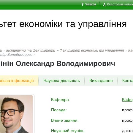
Увійти
Реєстрація нових
тет економiки та управлiння
а
»
Інститути та факультети
»
Факультет економiки та управлiння
»
Ка
ндр Володимирович
лінін Олександр Володимирович
альна інформація
Наукова діяльність
Викладання
Конт
Кафедра:
Кафе
Посада:
проф
Вчене звання:
проф
Науковий ступінь:
докто