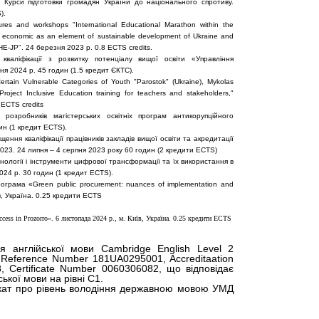
в. Курси підготовки громадян України до національного спротиву.
).
tures and workshops "International Educational Marathon within the
f economic as an element of sustainable development of Ukraine and
E-JP". 24 березня 2023 р. 0.8 ECTS credits.
 кваліфікації з розвитку потенціалу вищої освіти «Управління
ня 2024 р. 45 годин (1.5 кредит ЄКТС).
Certain Vulnerable Categories of Youth "Parostok" (Ukraine), Mykolas
 Project Inclusive Education training for teachers and stakeholders,"
 ECTS credits
зробників магістерських освітніх програм антикорупційного
дин (1 кредит ECTS).
ення кваліфікації працівників закладів вищої освіти та акредитації
023. 24 липня – 4 серпня 2023 року 60 годин (2 кредити ECTS)
нології і інструменти цифрової трансформації та їх використання в
24 р. 30 годин (1 кредит ECTS).
рограма «Green public procurement: nuances of implementation and
в, Україна. 0.25 кредити ECTS
success in Prozorro». 6 листопада 2024 р., м. Київ, Україна. 0.25 кредити ECTS
ня англійської мови Cambridge English Level 2
d) Reference Number 181UA0295001, Accreditaation
, Certificate Number 0060306082, що відповідає
ької мови на рівні С1.
ікат про рівень володіння державною мовою УМД