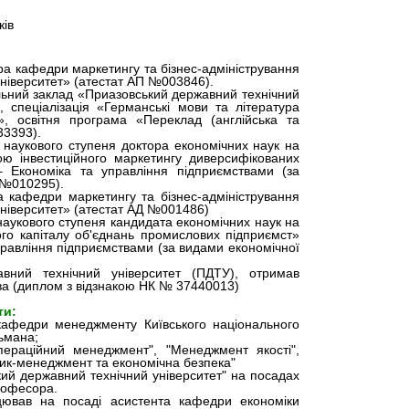
ків
а кафедри маркетингу та бізнес-адміністрування
ніверситет» (атестат АП №003846).
льний заклад «Приазовський державний технічний
, спеціалізація «Германські мови та література
», освітня програма «Переклад (англійська та
33393).
 наукового ступеня доктора економічних наук на
ю інвестиційного маркетингу диверсифікованих
– Економіка та управління підприємствами (за
 №010295).
 кафедри маркетингу та бізнес-адміністрування
ніверситет» (атестат АД №001486)
 наукового ступеня кандидата економічних наук на
о капіталу об'єднань промислових підприємст»
управління підприємствами (за видами економічної
вний технічний університет (ПДТУ), отримав
тва (диплом з відзнакою НК № 37440013)
ти:
кафедри менеджменту Київського національного
тьмана;
пераційний менеджмент", "Менеджмент якості",
зик-менеджмент та економічна безпека"
ий державний технічний університет" на посадах
рофесора.
ацював на посаді асистента кафедри економіки