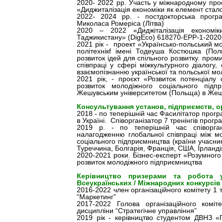
2020- 2022 рр. Участь у міжнародному пр
«Диджиталізація економіки як елемент стало
2022- 2024 рр. - постдокторська програ
Миколаса Ромеріса (Літва)
2020 – 2022 «Диджіталізація економі
Таджикистану» (DigEco) 618270-EPP-1-202
2021 рік - проект «Українсько-польський мо
політехнікf імені Тодеуша Костюшка (По
розвиток ідей для спільного розвитку. пром
співпраці у сфері міжкультурного діалогу
взаємопізнанню української та польської мо
2021 рік, - проєкт «Розвиток потенціалу 
розвиток молодіжного соціального під
Жешувським університетом (Польща) в Жеш
Консультування установ, підприємств, ор
2018 - по теперішній час Фасилітатор прог
в Україні. Співорганізатор 7 тренінгів прог
2019 р. - по теперішній час співоргані
налагодженню глобальної співпраці між мо
соціального підприємництва (країни учасни
Туреччина, Болгарія, Франція, США, Ірландія
2020-2021 роки. Бізнес-експерт «Розумного
розвиток молодіжного підприємництва
Керівництво призерами та робота у
Всеукраїнських / Міжнародних конкурсів
2016-2022 член організаційного комітету 1 
“Маркетинг”
2017-2022 Голова організаційного коміт
дисципліни “Стратегічне управління”
2019 рік - керівництво студентом ДВНЗ «