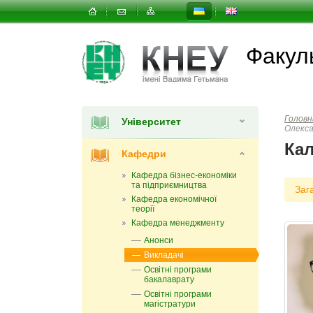
Факуль
Головн
Університет
Олекса
Ка
Кафедри
Кафедра бізнес-економіки
та підприємництва
Заг
Кафедра економічної
теорії
Кафедра менеджменту
Анонси
Викладачі
Освітні програми
бакалаврату
Освітні програми
магістратури