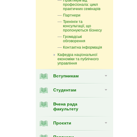
Практикум від
професіонала: цикл
практичних семінарів
Партнери
Тренінги та
консультації, що
пропонуються бізнесу
Громадські
обговорення
Контактна інформація
Кафедра національної
економіки та публічного
управління
Вступникам
Студентам
Вчена рада
факультету
Проєкти