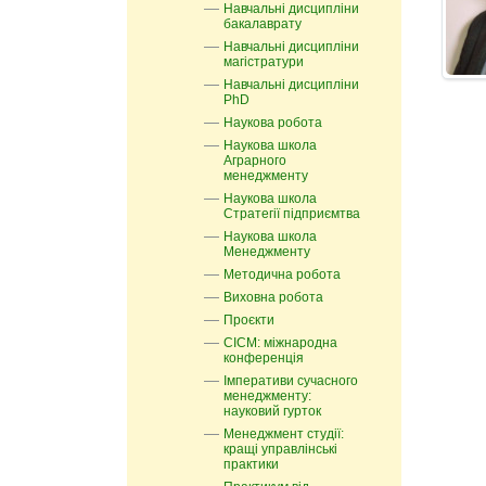
Навчальні дисципліни
бакалаврату
Навчальні дисципліни
магістратури
Навчальні дисципліни
PhD
Наукова робота
Наукова школа
Аграрного
менеджменту
Наукова школа
Стратегії підприємтва
Наукова школа
Менеджменту
Методична робота
Виховна робота
Проєкти
СІСМ: міжнародна
конференція
Імперативи сучасного
менеджменту:
науковий гурток
Менеджмент студії:
кращі управлінські
практики