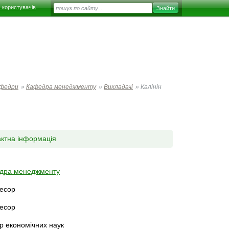
 користувачів
федри
»
Кафедра менеджменту
»
Викладачі
»
Калінін
актна інформація
дра менеджменту
есор
есор
р економічних наук