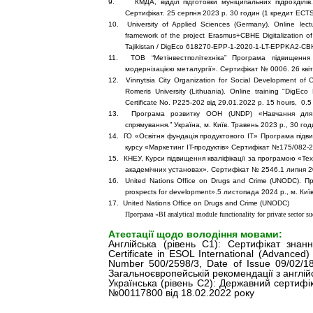
9.
КМДА, відділ підготовки муніципальних підрозділі
Сертифікат. 25 серпня 2023 р. 30 годин (1 кредит ECTS
10.
University of Applied Sciences (Germany). Online lec
framework of the project Erasmus+CBHE Digitalization o
Tajikistan / DigEco 618270-EPP-1-2020-1-LT-EPPKA2-CBH
11.
ТОВ “Метінвестполітехніка” Програма підвищення
модернізацією металургії». Сертифікат № 0006. 26 квіт
12.
Vinnytsia City Organization for Social Development of 
Romeris University (Lithuania). Online training "DigEco
Certificate No. P225-202 від 29.01.2022 р. 15 hours, 0.5
13.
Програма розвитку ООН (UNDP) «Навчання для ро
спрямування.” Україна, м. Київ. Травень 2023 р., 30 го
14.
ГО «Освітня фундація продуктового ІТ» Програма підвищ
курсу «Маркетинг IT-продуктів» Сертифікат №175/082-2
15.
КНЕУ, Курси підвищення кваліфікації за програмою «Тех
академічних установах». Сертифікат № 2546.1 липня 20
16.
United Nations Office on Drugs and Crime (UNODC). П
prospects for development».5 листопада 2024 р., м. Киї
17.
United Nations Office on Drugs and Crime (UNODC)
Програма «BI analytical module functionality for private sector 
Атестації щодо володіння мовами:
Англійська (рівень С1): Сертифікат знан
Certificate in ESOL International (Advance
Number 500/2598/3, Date of Issue 09/02/18
Загальноєвропейській рекомендації з англійс
Українська (рівень С2): Державний сертиф
№00117800 від 18.02.2022 року