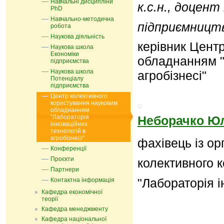
Навчальні дисципліни
к.с.н., доцен
PhD
Навчально-методична
підприємницт
робота
Наукова діяльність
керівник Цент
Наукова школа
Економіки
обладнанням "
підприємства
Наукова школа
агробізнесі"
Потенціалу
підприємства
Центр колективного
користування науковим
обладнанням
"Лабораторія
Неборачко Юл
інноваційних
технологій в
агробізнесі"
фахівець із ор
Конференції
Проєкти
колективного 
Партнери
"Лабораторія і
Контактна інформація
Кафедра економічної
теорії
Кафедра менеджменту
Кафедра національної