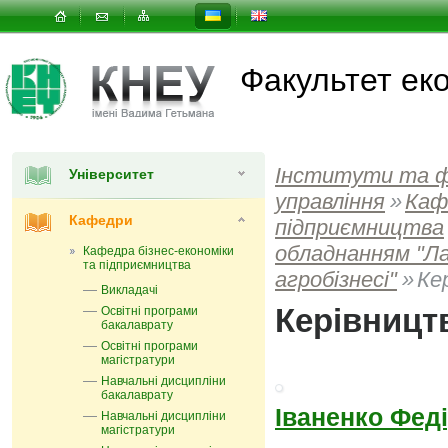
Факультет еко
Інститути та 
Університет
управлiння
»
Каф
Кафедри
підприємництва
обладнанням "Ла
Кафедра бізнес-економіки
та підприємництва
агробізнесі"
»
Ке
Викладачі
Керівницт
Освітні програми
бакалаврату
Освітні програми
магістратури
Навчальні дисципліни
бакалаврату
Іваненко Фед
Навчальні дисципліни
магістратури