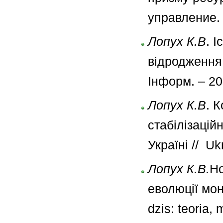
управление. 
Лопух К.В
. 
відродження 
Інформ. – 20
Лопух К.В
. 
стабілізацій
Україні // Uk
Лопух К.В.
Но
еволюції мон
dzis: teoria,