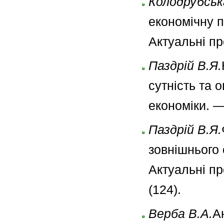
Колодрубськ
економічну п
Актуальні пр
Паздрій В.Я.
сутність та 
економіки. —
Паздрій В.Я.
зовнішнього 
Актуальні п
(124).
Верба В.А.
А