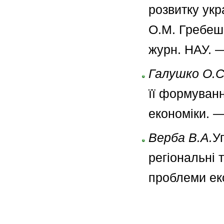
розвитку укр
О.М. Гребешк
журн. НАУ. 
Галушко О.С
її формуванн
економіки. —
Верба В.А.
У
регіональні т
проблеми ек