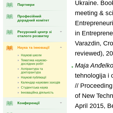
Ukraine. Boo
Партнери
meeting & sc
Професійний
дорадчий комітет
Entrepreneuri
in Entrepren
Ресурсний центр зі
сталого розвитку
Varazdin, Cro
Наука та інновації
reviewed), 20
Наукові школи
Тематика науково-
Maja Anđelkov
дослідних робіт
Аспірантура та
докторантура
tehnologija i
Наукові публікації
Календар наукових заходів
// Proceeding
Студентська наука
Інноваційна діяльність
of New Techn
Конференції
April 2015, B