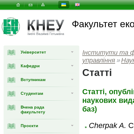
Факультет еко
Інститути та 
Університет
управлiння
»
Наук
Кафедри
Статті
Вступникам
Статті, опубл
Студентам
наукових вида
Вчена рада
баз)
факультету
Cherpak A.
C
Проєкти