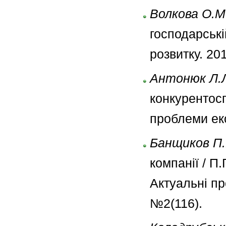
Волкова О.М
господарські
розвитку. 20
Антонюк Л.Л
конкурентосп
проблеми еко
Банщиков П.
компанії / П
Актуальні пр
№2(116).