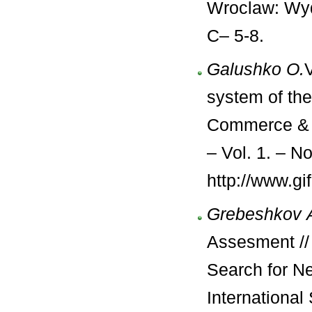
Wroclaw: Wyd
С– 5-8.
Galushko О.
system of the
Commerce & 
– Vol. 1. – N
http://www.gi
Grebeshkov 
Assesment //
Search for N
International