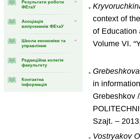
Результати роботи
Kryvoruchkin
ФЕтаУ
context of th
Асоціація
випускників ФЕтаУ
of Education 
Школа економіки та
Volume VI. “Y
управління
Редакційна колегія
факультету
Grebeshkova
Контактна
in informatio
інформація
Grebeshkov
POLITECHNI
Szajt. – 2013.
Vostryakov O