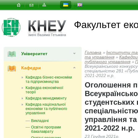
Факультет еко
Головна
»
Інститути та
Університет
та управлiння
»
Кафедри
публічного управління
»
П
Всеукраїнського конкурс
Кафедри
спеціальністю 281 «Публі
2021-2022 н.р.
Кафедра бізнес-економіки
та підприємництва
Оголошення п
Кафедра економічної
Всеукраїнсько
теорії
Кафедра менеджменту
студентських 
Кафедра національної
економіки та публічного
спеціальністю
управління
управління та
Викладачі
2021-2022 н.р.
Освітні програми
бакалаврату
23 Грудня 2021р.