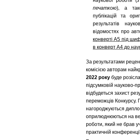
наукової роботи (
з
печаткою
), а так
публікацій та ори
результатів наук
відомостях про ав
конверті А5 під ши
в конверт А4 до нау
За результатами реце
комісією авторам найк
2022 року
буде розісл
підсумковій науково-пр
відбудеться захист рез
переможців Конкурсу. 
нагороджуються диплом
оприлюднюються на веб
роботи, який не брав уч
практичній конференці