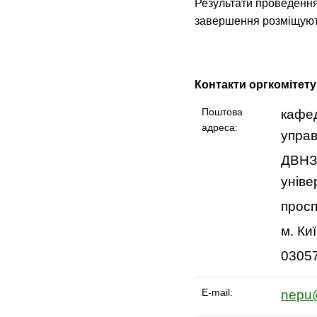
Результати проведення 
завершення розміщую
Контакти оргкомітету
Поштова
кафед
адреса:
управ
ДВНЗ
уніве
просп
м. Ки
0305
E-mail:
nepu