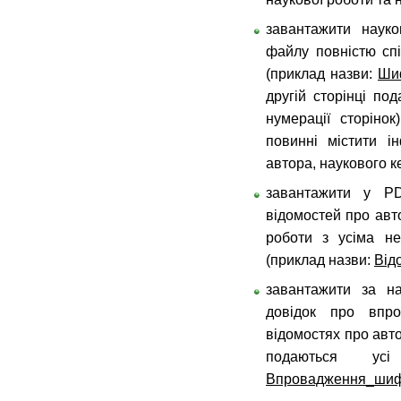
завантажити наук
файлу повністю сп
(приклад назви:
Ши
другій сторінці по
нумерації сторіно
повинні містити і
автора, наукового к
завантажити у PD
відомостей про авт
роботи з усіма не
(приклад назви:
Від
завантажити за на
довідок про впр
відомостях про авт
подаються усі
Впровадження_шиф