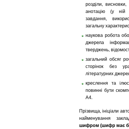
розділи, висновки,
анотацію (у ній з
завдання, викори
загальну характерис
наукова робота обо
джерела інформа
тверджень, відомос
загальний обсяг р
сторінок без ур
літературних джере
креслення та ілюс
повинні бути ском
А4.
Прізвища, ініціали авт
найменування зак
шифром (шифр має бу