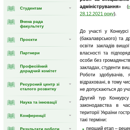
адміністрування
» (
Студентам
28.12.2021 року
).
Вчена рада
факультету
До участі у Конкурс
(бакалаврського) та др
Проєкти
освіти закладів вищої
Партнери
власності та підпоряд
особи без громадянств
Професійний
закладах, студенти вищ
дорадчий комітет
Роботи здобувачів, 
відраховані, в тому чис
Ресурсний центр зі
сталого розвитку
не допускаються до учас
Другий тур Конкурс
Наука та інновації
законодавства в ча
території України гост
Конференції
такі терміни:
перший етап – реце
Результати роботи