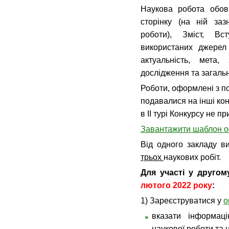
Наукова робота обов’
сторінку (на ній за
роботи), Зміст, Вс
використаних джерел
актуальність, мета,
дослідження та загаль
Роботи, оформлені з по
подавалися на інші кон
в ІІ турі Конкурсу не 
Завантажити шаблон о
Від одного закладу в
трьох
наукових робіт.
Для участі у другом
лютого 2022 року
:
1) Зареєструватися у
о
вказати інформац
наукової роботи та 