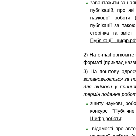
завантажити за ная
публікацій, про як
наукової роботи 
публікації за такою
сторінка та зміст 
Публікації_шифр.pd
2) На e-mail оргкоміте
форматі (приклад назв
3) На поштову адрес
встановлюється за п
для відмови у прийн
термін подання робо
зшиту науковц роб
конкурс "Публічне
Шифр роботи
: ____
відомості про авто