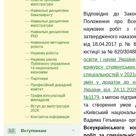
Освітні програми
магістратури
Навчальні дисципліни
Відповідно до Зако
бакалаврату
Положення про Всеук
Навчальні дисципліни
магістратури
наукових робіт з г
Навчальні дисципліни
PhD
затвердженого наказом 
Навчально-методична
від 18.04.2017 р. № 6
робота
юстиції за № 620/3048
Наукова робота
освіти і науки Україн
Наукова школа
Публічного управління
конкурсу студентських
та національної
економіки
спеціальностей у 2021
Партнери
змін у додаток до на
Професійний дорадчий
комітет
України від 24.11.20
Графік консультацій
№1179
, з метою підтр
викладачів
та створення умов 
Вступ до магістратури
2026
«Київський національ
Контактна інформація
Вадима Гетьмана» ор
Всеукраїнського к
Вступникам
робіт за спеціальні