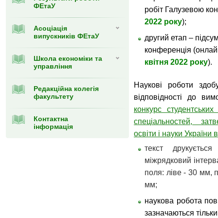
ФЕтаУ
робіт Галузевою кон
2022 року
);
Асоціація
випускників ФЕтаУ
другий етап – підсу
конференція (онлай
Школа економіки та
квітня 2022 року
).
управління
Наукові роботи здоб
Редакційна колегія
факультету
відповідності до ви
конкурс студентських
Контактна
спеціальностей, зат
інформація
освіти і науки України 
текст друкуєть
міжрядковий інтерв
поля: ліве - 30 мм, 
мм;
наукова робота пов
зазначаються тільки 