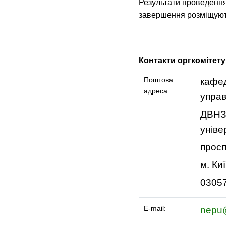
Результати проведення 
завершення розміщую
Контакти оргкомітету
Поштова
кафед
адреса:
управ
ДВНЗ
уніве
просп
м. Ки
0305
E-mail:
nepu