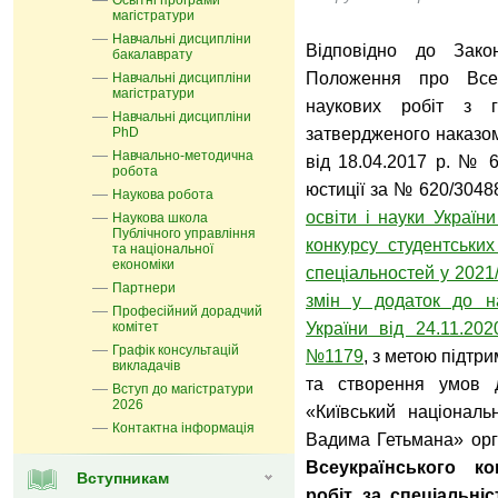
Освітні програми
магістратури
Навчальні дисципліни
Відповідно до Зако
бакалаврату
Положення про Всеук
Навчальні дисципліни
магістратури
наукових робіт з г
Навчальні дисципліни
PhD
затвердженого наказом 
Навчально-методична
від 18.04.2017 р. № 6
робота
юстиції за № 620/3048
Наукова робота
освіти і науки Україн
Наукова школа
Публічного управління
конкурсу студентських
та національної
економіки
спеціальностей у 2021
Партнери
змін у додаток до на
Професійний дорадчий
комітет
України від 24.11.20
Графік консультацій
№1179
, з метою підтр
викладачів
та створення умов 
Вступ до магістратури
2026
«Київський національ
Контактна інформація
Вадима Гетьмана» ор
Всеукраїнського к
Вступникам
робіт за спеціальні