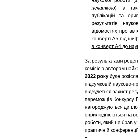
наукової роботи (
з
печаткою
), а так
публікацій та ори
результатів наук
відомостях про ав
конверті А5 під ши
в конверт А4 до нау
За результатами реце
комісією авторам найк
2022 року
буде розісл
підсумковій науково-пр
відбудеться захист рез
переможців Конкурсу. 
нагороджуються диплом
оприлюднюються на веб
роботи, який не брав уч
практичній конференці