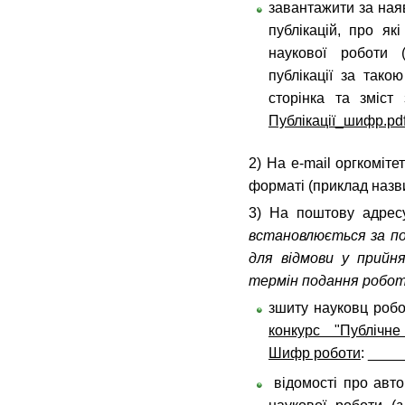
завантажити за ная
публікацій, про як
наукової роботи 
публікації за такою
сторінка та зміст 
Публікації_шифр.pd
2) На e-mail оргкоміте
форматі (приклад назв
3) На поштову адрес
встановлюється за п
для відмови у прийн
термін подання робо
зшиту науковц роб
конкурс "Публічне
Шифр роботи
: ____
відомості про авто