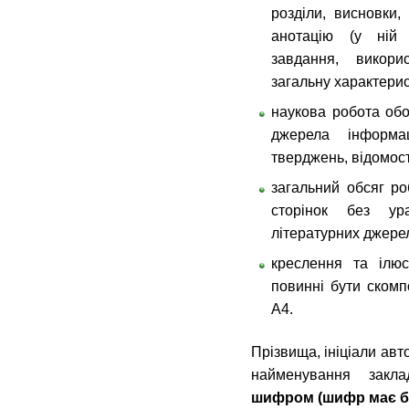
розділи, висновки,
анотацію (у ній з
завдання, викори
загальну характерис
наукова робота обо
джерела інформа
тверджень, відомос
загальний обсяг р
сторінок без ур
літературних джере
креслення та ілюс
повинні бути ском
А4.
Прізвища, ініціали авт
найменування зак
шифром (шифр має бу