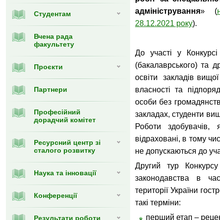
адміністрування
» (
Студентам
28.12.2021 року
).
Вчена рада
факультету
До участі у Конкурс
(бакалаврського) та др
Проєкти
освіти закладів вищої
Партнери
власності та підпоряд
особи без громадянств
Професійний
закладах, студенти вищ
дорадчий комітет
Роботи здобувачів, 
відраховані, в тому чис
Ресурсний центр зі
сталого розвитку
не допускаються до учас
Другий тур Конкурс
Наука та інновації
законодавства в ча
території України гост
Конференції
такі терміни:
перший етап – реце
Результати роботи