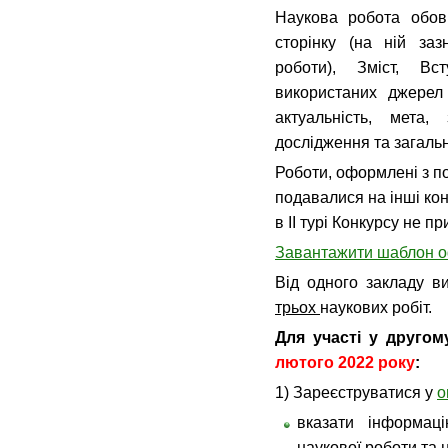
Наукова робота обов’
сторінку (на ній за
роботи), Зміст, Вс
використаних джерел
актуальність, мета,
дослідження та загаль
Роботи, оформлені з по
подавалися на інші кон
в ІІ турі Конкурсу не 
Завантажити шаблон о
Від одного закладу в
трьох
наукових робіт.
Для участі у другом
лютого 2022 року
:
1) Зареєструватися у
о
вказати інформац
наукової роботи та 