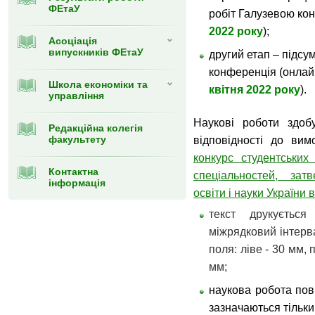
ФЕтаУ
робіт Галузевою кон
2022 року
);
Асоціація
випускників ФЕтаУ
другий етап – підсу
конференція (онлай
Школа економіки та
квітня 2022 року
).
управління
Наукові роботи здоб
Редакційна колегія
факультету
відповідності до ви
конкурс студентських
Контактна
спеціальностей, зат
інформація
освіти і науки України 
текст друкуєть
міжрядковий інтерв
поля: ліве - 30 мм, 
мм;
наукова робота пов
зазначаються тільки 