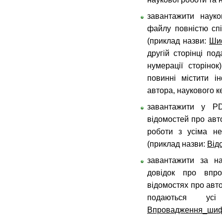
завантажити наук
файлу повністю сп
(приклад назви:
Ши
другій сторінці по
нумерації сторіно
повинні містити і
автора, наукового к
завантажити у PD
відомостей про авт
роботи з усіма не
(приклад назви:
Від
завантажити за на
довідок про впр
відомостях про авт
подаються усі
Впровадження_шиф