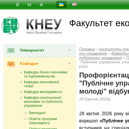
Факультет еко
Головна
»
Інститути та
Університет
та управлiння
»
Кафедри
публічного управління
»
П
"Публічне управління: ст
Кафедри
року
Кафедра бізнес-економіки
Профорієнтац
та підприємництва
"Публічне упр
Кафедра економічної
теорії
молоді" відбув
Кафедра менеджменту
Кафедра національної
28 Квітня 2026р.
економіки та публічного
управління
Викладачі
28 квітня 2026 року в
Освітні програми
воркшоп
«Публічне у
бакалаврату
вступників на спеціал