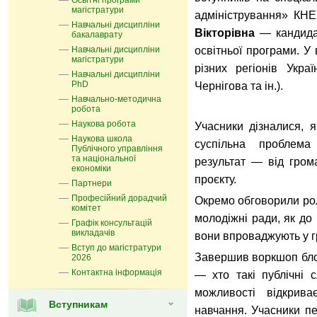
Освітні програми
магістратури
адміністрування» КНЕ
Навчальні дисципліни
Вікторівна
— кандидат
бакалаврату
Навчальні дисципліни
освітньої програми. У 
магістратури
різних регіонів Укра
Навчальні дисципліни
PhD
Чернігова та ін.).
Навчально-методична
робота
Наукова робота
Учасники дізналися, 
Наукова школа
суспільна проблема
Публічного управління
та національної
результат — від грома
економіки
проєкту.
Партнери
Професійний дорадчий
Окремо обговорили рол
комітет
молодіжні ради, як до 
Графік консультацій
викладачів
вони впроваджують у гр
Вступ до магістратури
Завершив воркшоп блок
2026
Контактна інформація
— хто такі публічні 
можливості відкрива
Вступникам
навчання. Учасники пе