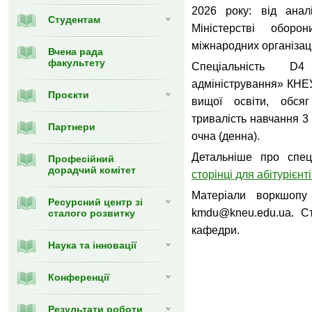
2026 року: від аналі
Студентам
Міністерстві обор
міжнародних організаці
Вчена рада
факультету
Спеціальність D
адміністрування» КНЕ
Проєкти
вищої освіти, обся
тривалість навчання 3
Партнери
очна (денна).
Детальніше про спец
Професійний
дорадчий комітет
сторінці для абітурієнт
Матеріали воркшопу
Ресурсний центр зі
kmdu@kneu.edu.ua. С
сталого розвитку
кафедри.
Наука та інновації
Конференції
Результати роботи