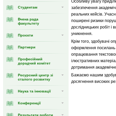
Особливу увагу приділ
Студентам
забезпечення академічн
реальних кейсів. Учас
Вчена рада
поширені ризики поруш
факультету
дослідницьких робіт і 
уникнення.
Проєкти
Крім того, здобувачі о
Партнери
оформлення посилань 
опрацювання текстовог
Професійний
ілюстративних матеріа
дорадчий комітет
дотримання академічно
Бажаємо нашим здобув
Ресурсний центр зі
сталого розвитку
досягнення високих рез
Наука та інновації
Конференції
Результати роботи