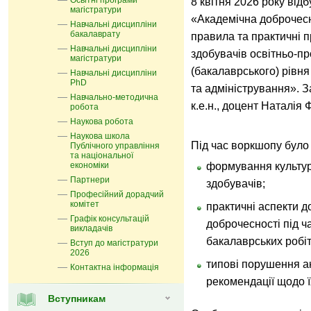
Освітні програми
8 квітня 2026 року ві
магістратури
«Академічна доброчесн
Навчальні дисципліни
бакалаврату
правила та практичні 
Навчальні дисципліни
здобувачів освітньо-п
магістратури
(бакалаврського) рівня
Навчальні дисципліни
PhD
та адміністрування». 
Навчально-методична
к.е.н., доцент Наталія 
робота
Наукова робота
Наукова школа
Під час воркшопу було
Публічного управління
та національної
економіки
формування культури
Партнери
здобувачів;
Професійний дорадчий
комітет
практичні аспекти 
Графік консультацій
доброчесності під ч
викладачів
бакалаврських робіт
Вступ до магістратури
2026
типові порушення а
Контактна інформація
рекомендації щодо ї
Вступникам