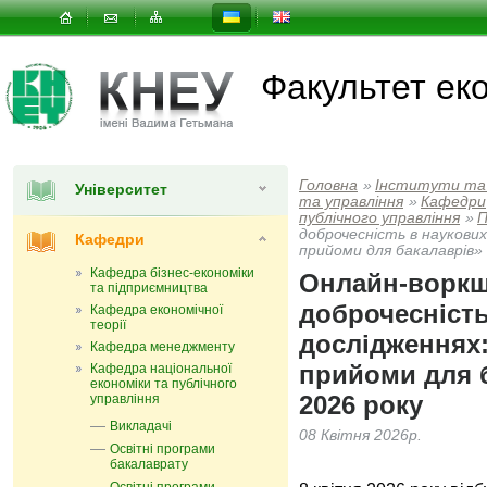
Факультет еко
Головна
»
Інститути та
Університет
та управлiння
»
Кафедри
публічного управління
»
П
доброчесність в наукови
Кафедри
прийоми для бакалаврів» 
Кафедра бізнес-економіки
Онлайн-воркш
та підприємництва
доброчесність
Кафедра економічної
теорії
дослідженнях:
Кафедра менеджменту
прийоми для б
Кафедра національної
економіки та публічного
2026 року
управління
Викладачі
08 Квітня 2026р.
Освітні програми
бакалаврату