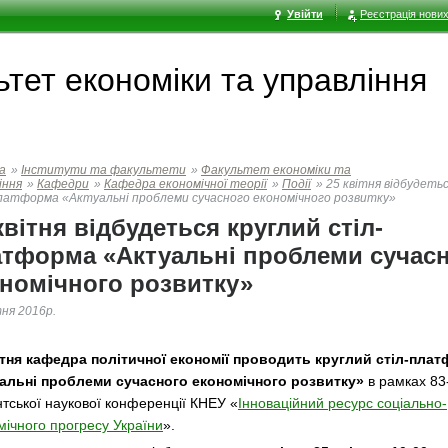
Увійти
Реєстрація нових
тет економiки та управлiння
а
»
Інститути та факультети
»
Факультет економiки та
iння
»
Кафедри
»
Кафедра економічної теорії
»
Події
»
25 квітня відбудеть
латформа «Актуальні проблеми сучасного економічного розвитку»
квітня відбудеться круглий стіл-
тформа «Актуальні проблеми сучас
номічного розвитку»
тня 2016р.
ітня кафедра політичної економії проводить круглий стіл-пла
альні проблеми сучасного економічного розвитку»
в рамках 83-
нтської наукової конференції КНЕУ «
Інноваційний ресурс соціально-
мічного прогресу України
».