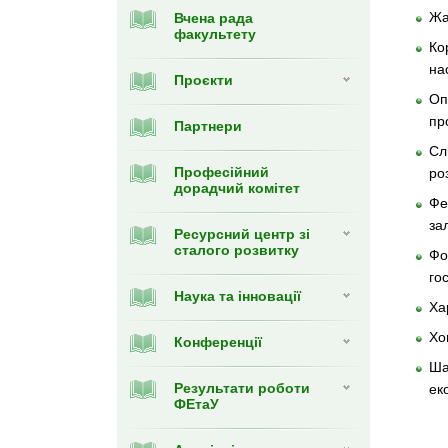
Жа
Вчена рада
факультету
Ко
нa
Проєкти
Оп
пр
Партнери
Сл
Професійний
ро
дорадчий комітет
Фе
за
Ресурсний центр зі
сталого розвитку
Фо
го
Наука та інновації
Ха
Хо
Конференції
Ша
Результати роботи
ек
ФЕтаУ