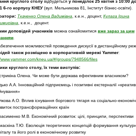
ання круглого столу
відбудеться
у понеділок 25 квітня з 10:00 д
11 6-го корпусу КНЕУ
(вул. Мельникова 81, Інститут бізнес-освіти).
ратори:
Ткаченко Олена Вадимівна
, к.е.н., доцент,
Кулага Ірина
имирівна
, к.е.н., доцент.
зами доповідей учасників
можна ознайомитися
вже зараз за цим
ланням
.
абезпечення можливостей проведення дискусії в дистанційному ре
ідей також розміщено в корпоративній мережі Yammer
:
//www.yammer.com/kneu.ua/#/groups/7948566/files
ики круглого столу, їх теми виступів:
стрикіна Олена. Чи може бути держава ефективним власником?
дько А.А. Інноваційний підприємець і позитивні екстерналії «креати
йнування»
лкова А.О. Вплив існування боргового тягаря на соціально-економі
звиток пострансформаційних країн
расименко М.В. Економічний розвиток: цілі, принципи, перспективи
маскіна Т.Ю. Еволюція теоретичних концепцій формування культур
піталу та його ролі в економічному розвитку