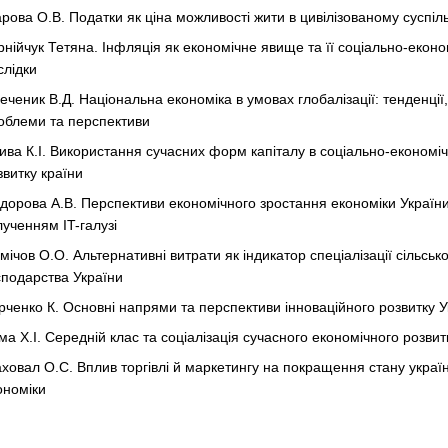
рова О.В. Податки як ціна можливості жити в цивілізованому суспіль
рнійчук Тетяна. Iнфляцiя як економiчне явище тa її соцiaльно-еконо
слiдки
еченик В.Д. Національна економіка в умовах глобалізації: тенденції,
облеми та перспективи
ива К.І. Використання сучасних форм капіталу в соціально-економі
звитку країни
дорова А.В. Перспективи економічного зростання економіки України
лученням IT-галузі
мічов О.О. Альтернативні витрати як індикатор спеціалізації сільськ
сподарства України
рченко К. Основні напрями та перспективи інноваційного розвитку У
ма Х.І. Середній клас та соціалізація сучасного економічного розвит
ховал О.С. Вплив торгівлі й маркетингу на покращення стану україн
ономіки