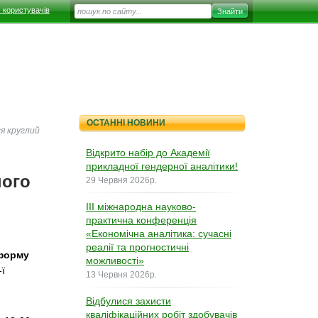
 користувачів
ОСТАННІ НОВИНИ
ся круглий
Відкрито набір до Академії
прикладної гендерної аналітики!
ного
29 Червня 2026р.
ІІІ міжнародна науково-
практична конференція
«Економічна аналітика: сучасні
реалії та прогностичні
тформу
можливості»
ї
13 Червня 2026р.
Відбулися захисти
кваліфікаційних робіт здобувачів