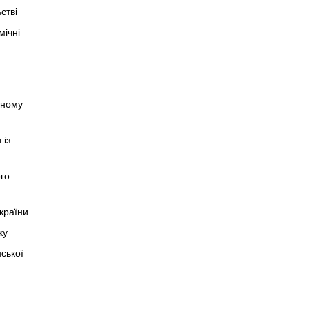
стві
мiчнi
чному
 із
ого
країни
ку
ської