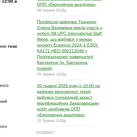
о 13:00 в
ОПП «Економічна аналітика»
09 Червня 2026р.
Професор кафедри Ткаченко
Олена Вадимівна взяла участь у
роботі Xlll UPC International Staff
Week, що відбувся у межах
проєкту Erasmus 2024-1-ESOI-
жимі
тези
KA171-HED-000212048 у
Політехнічному університеті
Картахени (м. Картахена,
Іспанія)
05 Червня 2026р.
вного
20 травня 2026 року о 10:00 на
кафедрі економічної теорії
відбувся попередній захист
чний
кваліфікаційних бакалаврських
робіт здобувачів ОПП
«Економічна аналітика»
20 Травня 2026р.
ного
усі новини
»