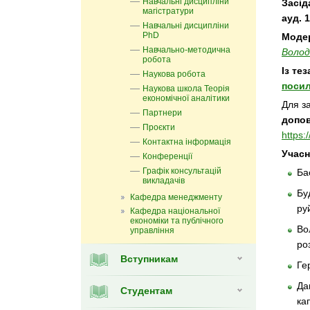
Навчальні дисципліни
Засід
магістратури
ауд. 
Навчальні дисципліни
PhD
Моде
Навчально-методична
Волод
робота
Із те
Наукова робота
поси
Наукова школа Теорія
економічної аналітики
Для з
Партнери
допов
Проєкти
https:
Контактна інформація
Учасн
Конференції
Графік консультацій
Ба
викладачів
Бу
Кафедра менеджменту
ру
Кафедра національної
економіки та публічного
Во
управління
ро
Вступникам
Ге
Да
Студентам
ка