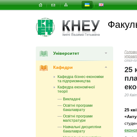
Факуль
Головн
Університет
управл
стіл-п
Кафедри
25 
пла
Кафедра бізнес-економіки
та підприємництва
еко
Кафедра економічної
теорії
20 Кві
Викладачі
Освітні програми
25 кв
бакалаврату
Освітні програми
«Акту
магістратури
студе
Навчальні дисципліни
еконо
бакалаврату