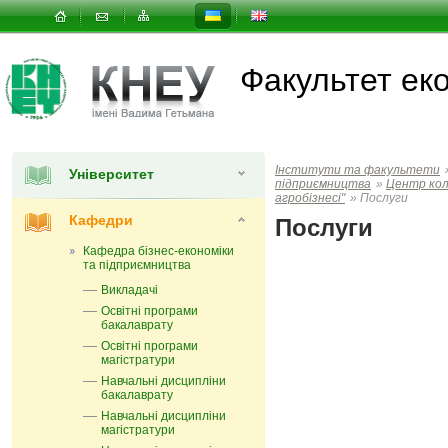
Факультет еко
Інститути та факультети
Університет
підприємництва
»
Центр кол
агробізнесі"
»
Послуги
Кафедри
Послуги
Кафедра бізнес-економіки
та підприємництва
Викладачі
Освітні програми
бакалаврату
Освітні програми
магістратури
Навчальні дисципліни
бакалаврату
Навчальні дисципліни
магістратури