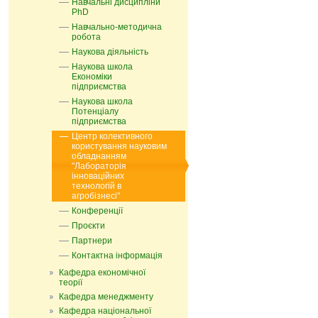
Навчальні дисципліни
PhD
Навчально-методична
робота
Наукова діяльність
Наукова школа
Економіки
підприємства
Наукова школа
Потенціалу
підприємства
Центр колективного
користування науковим
обладнанням
"Лабораторія
інноваційних
технологій в
агробізнесі"
Конференції
Проєкти
Партнери
Контактна інформація
Кафедра економічної
теорії
Кафедра менеджменту
Кафедра національної