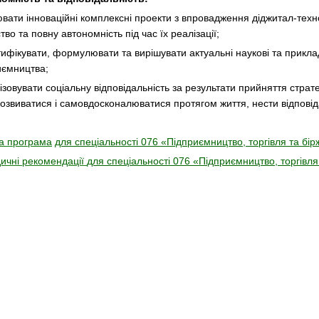
іювати інноваційні комплексні проекти з впровадження діджитал-тех
тво та повну автономність під час їх реалізації;
нтифікувати, формулювати та вирішувати актуальні наукові та прикл
иємництва;
ізовувати соціальну відповідальність за результати прийняття страте
озвиватися і самовдосконалюватися протягом життя, нести відповід
а програма
для спеціальності 076 «Підприємництво, торгівля та бір
ичні рекомендації
для спеціальності 076 «Підприємництво, торгівля 