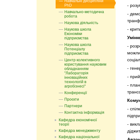
Навчальні дисципліни
- розу
PhD
Навчально-методична
- демо
робота
транфо
Наукова діяльність
- крит
Наукова школа
Економіки
Умінн
підприємства
Наукова школа
- роз
Потенціалу
можли
підприємства
соціал
Центр колективного
користування науковим
- гене
обладнанням
"Лабораторія
- при
інноваційних
технологій в
- пла
агробізнесі"
транс
Конференції
Проєкти
Комун
Партнери
- спі
Контактна інформація
підпр
Кафедра економічної
- викл
теорії
Кафедра менеджменту
діджи
Кафедра національної
Автон