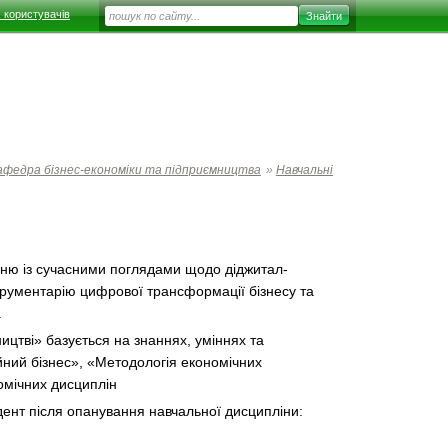
 користувачів
афедра бізнес-економіки та підприємництва
»
Навчальні
еню із сучасними поглядами щодо діджитал-
нструментарію цифрової трансформації бізнесу та
.
ицтві» базується на знаннях, уміннях та
йний бізнес», «Методологія економічних
омічних дисциплін
ент після опанування навчальної дисципліни: