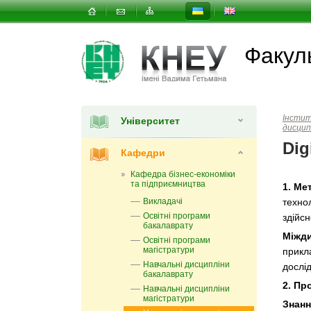
Факуль
Інсти
Університет
дисцип
Dig
Кафедри
Кафедра бізнес-економіки
та підприємництва
1.
Мет
Викладачі
технол
Освітні програми
здійсн
бакалаврату
Міжди
Освітні програми
магістратури
прикл
Навчальні дисципліни
дослі
бакалаврату
2. Пр
Навчальні дисципліни
магістратури
Знанн