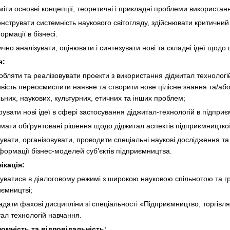
міти основні концепції, теоретичні і прикладні проблеми використан
нструвати системність наукового світогляду, здійснювати критичний 
рмації в бізнесі.
ично аналізувати, оцінювати і синтезувати нові та складні ідеї щодо
я:
робляти та реалізовувати проекти з використання діджитал технологі
вість переосмислити наявне та створити нове цілісне знання та/або
ьних, наукових, культурних, етичних та інших проблем;
рувати нові ідеї в сфері застосування діджитал-технологій в підприє
ймати обґрунтовані рішення щодо діджитал аспектів підприємницткої
нувати, організовувати, проводити спеціальні наукові дослідження т
формації бізнес-моделей суб’єктів підприємництва.
ікація:
лкуватися в діалоговому режимі з широкою науковою спільнотою та гр
иємництві;
адати фахові дисципліни зі спеціальності «Підприємництво, торгівл
тал технологій навчання.
омність та відповідальність: