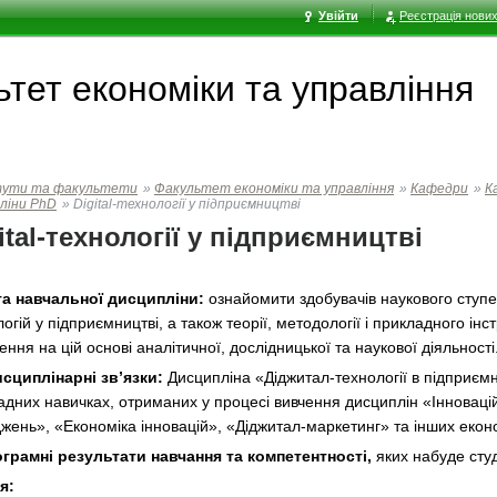
Увійти
Реєстрація нових
тет економiки та управлiння
тути та факультети
»
Факультет економiки та управлiння
»
Кафедри
»
К
ліни PhD
»
Digital-технології у підприємництві
ital-технології у підприємництві
а навчальної дисципліни:
ознайомити здобувачів наукового ступ
огій у підприємництві, а також теорії, методології і прикладного і
ення на цій основі аналітичної, дослідницької та наукової діяльності
сциплінарні зв’язки:
Дисципліна «Діджитал-технології в підприємн
адних навичках, отриманих у процесі вивчення дисциплін «Інноваці
джень», «Економіка інновацій», «Діджитал-маркетинг» та інших екон
ограмні результати навчання та компетентності,
яких набуде студ
я: