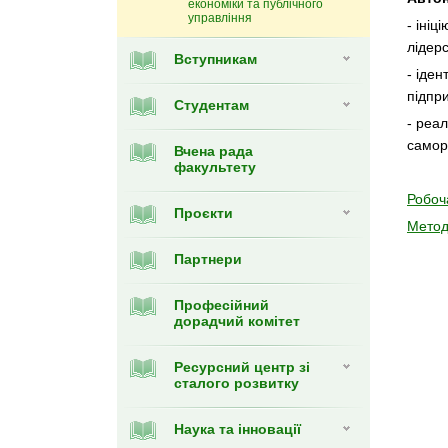
економіки та публічного
управління
- ініц
лідерс
Вступникам
- іде
підпр
Студентам
- реал
самор
Вчена рада
факультету
Робоч
Проєкти
Метод
Партнери
Професійний
дорадчий комітет
Ресурсний центр зі
сталого розвитку
Наука та інновації