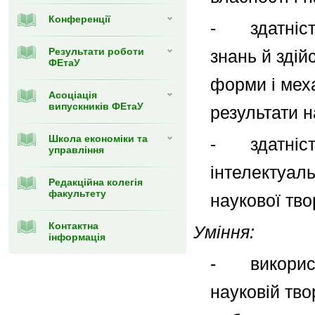
Конференції
- здатність
Результати роботи
знань й здій
ФЕтаУ
форми і мех
Асоціація
випускників ФЕтаУ
результати н
Школа економіки та
- здатність
управління
інтелектуаль
Редакційна колегія
факультету
наукової тво
Контактна
Уміння:
інформація
- використо
науковій тво