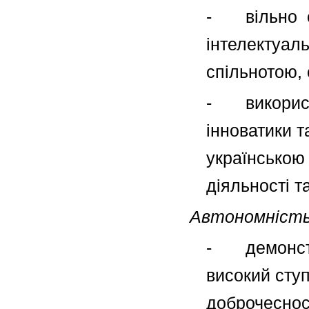
- вільно сп
інтелектуал
спільнотою, 
- використо
інноватики т
українською
діяльності т
Автономність 
- демонстру
високий сту
доброчесност