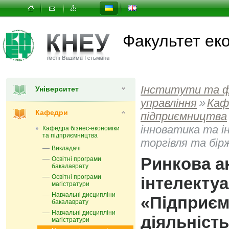
Факультет еко
Інститути та 
Університет
управлiння
»
Каф
Кафедри
підприємництва
інноватика та 
Кафедра бізнес-економіки
та підприємництва
торгівля та бір
Викладачі
Ринкова ан
Освітні програми
бакалаврату
Освітні програми
інтелекту
магістратури
Навчальні дисципліни
«Підприєм
бакалаврату
Навчальні дисципліни
діяльніст
магістратури