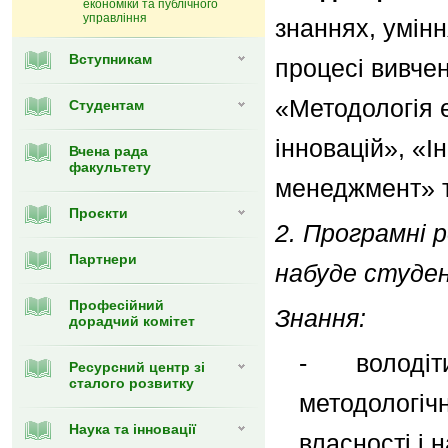
економіки та публічного
управління
знаннях, умінн
Вступникам
процесі вивче
«Методологія 
Студентам
інновацій», «І
Вчена рада
факультету
менеджмент» т
Проєкти
2. Програмні
Партнери
набуде студен
Професійний
Знання:
дорадчий комітет
- володіти
Ресурсний центр зі
сталого розвитку
методологічн
Наука та інновації
власності і 