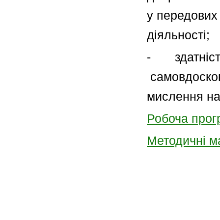
у передових 
діяльності;
- здатність
самовдоскон
мислення на 
Робоча прог
Методичні м