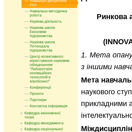
Навчальні дисципліни
PhD
Навчально-методична
Ринкова а
робота
Наукова діяльність
Наукова школа
Економіки
підприємства
(INNOV
Наукова школа
Потенціалу
підприємства
1.
Мета
опан
Центр колективного
користування науковим
з іншими навч
обладнанням
"Лабораторія
інноваційних
технологій в
Мета навчаль
агробізнесі"
Конференції
наукового сту
Проєкти
Партнери
прикладними а
Контактна інформація
Кафедра економічної
інтелектуально
теорії
Кафедра менеджменту
Міждисципліна
Кафедра національної