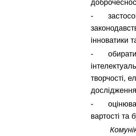
доброчеснос
- застосову
законодавств
інноватики т
- обирати к
інтелектуаль
творчості, е
дослідження
- оцінювати
вартості та 
Комунік