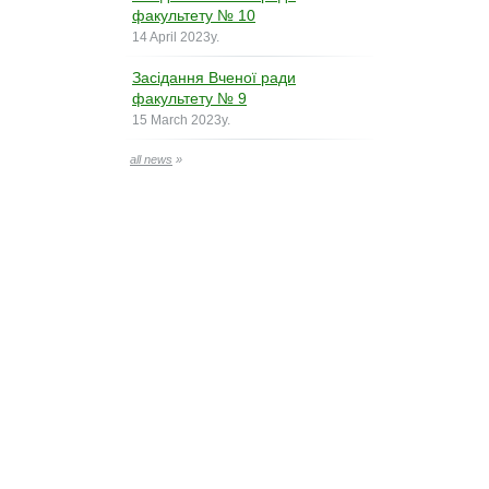
факультету № 10
14 April 2023y.
Засідання Вченої ради
факультету № 9
15 March 2023y.
all news
»