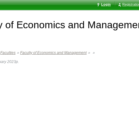
Login
Registrati
ty of Economics and Manageme
Faculties
»
Faculty of Economics and Management
»
»
uary 2023р.