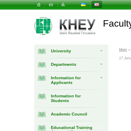
Facul
Main
»
University
17 Jan
Departments
Information for
Applicants
Information for
Students
Academic Council
Educational Training