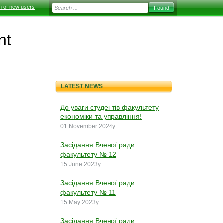
on of new users
nt
LATEST NEWS
До уваги студентів факультету
економіки та управління!
01 November 2024y.
Засідання Вченої ради
факультету № 12
15 June 2023y.
Засідання Вченої ради
факультету № 11
15 May 2023y.
Засідання Вченої ради