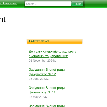
on of new users
nt
LATEST NEWS
До уваги студентів факультету
економіки та управління!
01 November 2024y.
Засідання Вченої ради
факультету № 12
15 June 2023y.
Засідання Вченої ради
факультету № 11
15 May 2023y.
Засідання Вченої ради