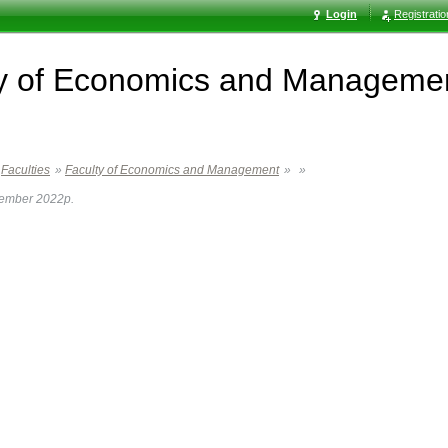
Login
Registrati
ty of Economics and Manageme
Faculties
»
Faculty of Economics and Management
»
»
ember 2022р.