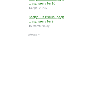
факультету № 10
14 April 2023y.
Засідання Вченої ради
факультету № 9
15 March 2023y.
all news
»