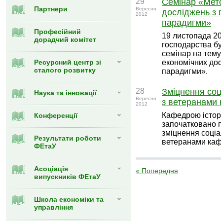
29
Cемінар «Мето
Партнери
Вересня
досліджень з п
2012
парадигми»
Професійний
19 листопада 20
дорадчий комітет
господарства б
семінар на тему
Ресурсний центр зі
економічних дос
сталого розвитку
парадигми».
28
Зміцнення соц
Наука та інновації
Вересня
з ветеранами
2012
Кафедрою історі
Конференції
започатковано 
зміцнення соціа
Результати роботи
ветеранами каф
ФЕтаУ
Асоціація
« Попередня
випускників ФЕтаУ
Школа економіки та
управління