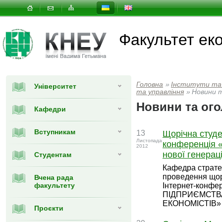
Факультет еко
Головна
»
Інститути та
Університет
та управлiння
»
Новини 
Новини та ог
Кафедри
Вступникам
13
Щорічна студе
Листопада
конференція «
2012
нової генераці
Студентам
Кафедра стратег
проведення щорі
Вчена рада
факультету
Інтернет-конфе
ПІДПРИЄМСТВА
ЕКОНОМІСТІВ»
Проєкти