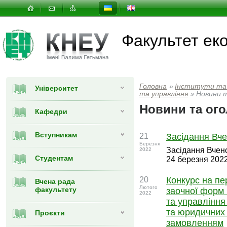
Факультет еко
Головна
»
Інститути та
Університет
та управлiння
»
Новини 
Новини та ог
Кафедри
Вступникам
21
Засідання Вче
Березня
Засідання Вчено
2022
Студентам
24 березня 2022
20
Конкурс на пе
Вчена рада
Лютого
факультету
заочної форм 
2022
та управління
та юридичних 
Проєкти
замовленням