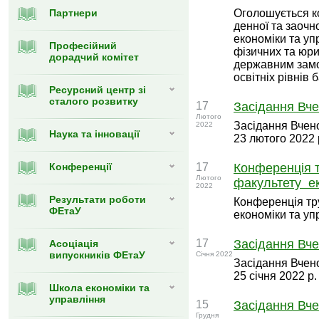
Партнери
Оголошується к
денної та заочн
економіки та уп
Професійний
фізичних та юри
дорадчий комітет
державним замо
освітніх рівнів 
Ресурсний центр зі
сталого розвитку
17
Засідання Вче
Лютого
Засідання Вчено
2022
Наука та інновації
23 лютого 2022 
Конференції
17
Конференція 
Лютого
факультету ек
2022
Результати роботи
Конференція тр
ФЕтаУ
економіки та уп
17
Засідання Вче
Асоціація
випускників ФЕтаУ
Січня 2022
Засідання Вчено
25 січня 2022 р.
Школа економіки та
управління
15
Засідання Вче
Грудня