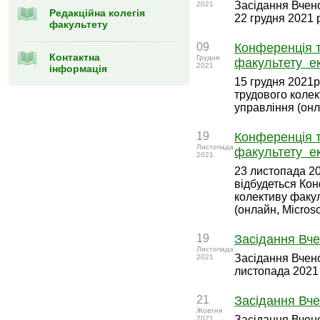
Засідання Вчен
2021
Редакційна колегія
22 грудня 2021 р
факультету
09
Конференція 
Контактна
Грудня
факультету ек
2021
інформація
15 грудня 2021р
трудового колек
управління (онла
19
Конференція 
Листопада
факультету ек
2021
23 листопада 20
відбудеться Ко
колективу факу
(онлайн, Microso
19
Засідання Вче
Листопада
Засідання Вчено
2021
листопада 2021 
21
Засідання Вче
Жовтня
Засідання Вчено
2021