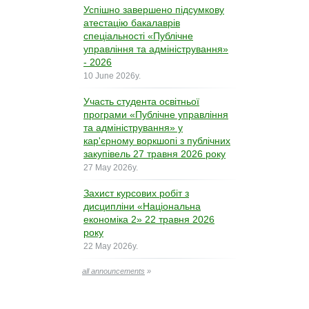
Успішно завершено підсумкову
атестацію бакалаврів
спеціальності «Публічне
управління та адміністрування»
- 2026
10 June 2026y.
Участь студента освітньої
програми «Публічне управління
та адміністрування» у
кар'єрному воркшопі з публічних
закупівель 27 травня 2026 року
27 May 2026y.
Захист курсових робіт з
дисципліни «Національна
економіка 2» 22 травня 2026
року
22 May 2026y.
all announcements
»