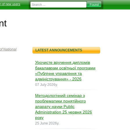
on of new users
nt
f National
LATEST ANNOUNCEMENTS
Урочисте вручення дипломів
бакалаврам освітньої програми
«Публічне управління та
адміністрування» - 2026
07 July 2026y.
Методологічний семінар з
проблематики понятійного
апарату науки Public
Administration 25 червня 2026
року
25 June 2026y.