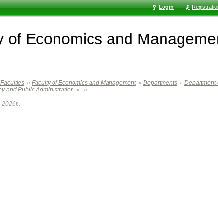
Login
Registrati
ty of Economics and Manageme
Faculties
»
Faculty of Economics and Management
»
Departments
»
Department o
 and Public Administration
»
»
l 2026р.